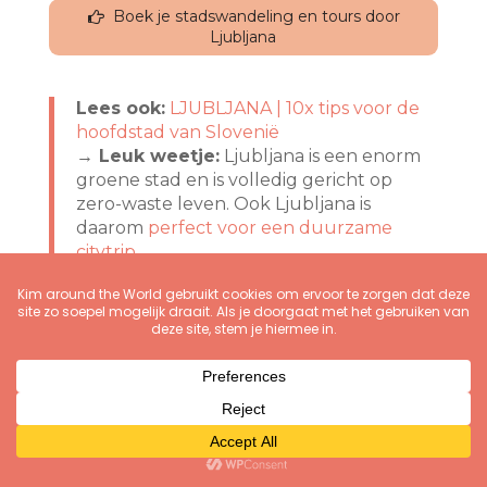
Boek je stadswandeling en tours door
Ljubljana
Lees ook:
LJUBLJANA | 10x tips voor de
hoofdstad van Slovenië
→ Leuk weetje:
Ljubljana is een enorm
groene stad en is volledig gericht op
zero-waste leven. Ook Ljubljana is
daarom
perfect voor een duurzame
citytrip
Vind hotels in Ljubljana