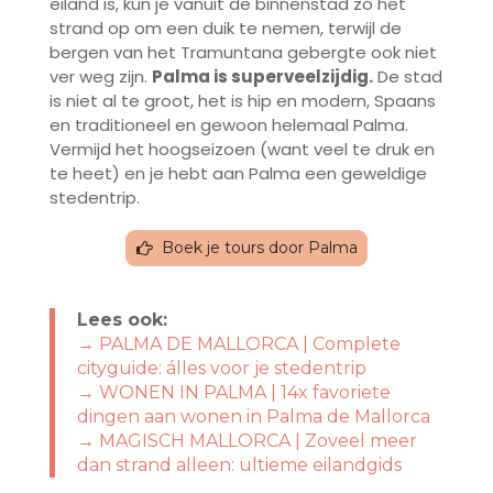
eiland is, kun je vanuit de binnenstad zó het
strand op om een duik te nemen, terwijl de
bergen van het Tramuntana gebergte ook niet
ver weg zijn.
Palma is superveelzijdig.
De stad
is niet al te groot, het is hip en modern, Spaans
en traditioneel en gewoon helemaal Palma.
Vermijd het hoogseizoen (want veel te druk en
te heet) en je hebt aan Palma een geweldige
stedentrip.
Boek je tours door Palma
Lees ook:
→
PALMA DE MALLORCA | Complete
cityguide: álles voor je stedentrip
→ WONEN IN PALMA |
14x favoriete
dingen aan wonen in Palma de Mallorca
→
MAGISCH MALLORCA | Zoveel meer
dan strand alleen: ultieme eilandgids