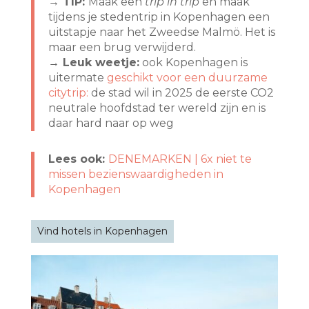
→ TIP:
Maak een
trip in trip
en maak
tijdens je stedentrip in Kopenhagen een
uitstapje naar het Zweedse Malmö. Het is
maar een brug verwijderd.
→ Leuk weetje:
ook Kopenhagen is
uitermate
geschikt voor een duurzame
citytrip:
de stad wil in 2025 de eerste CO2
neutrale hoofdstad ter wereld zijn en is
daar hard naar op weg
Lees ook:
DENEMARKEN | 6x niet te
missen bezienswaardigheden in
Kopenhagen
Vind hotels in Kopenhagen