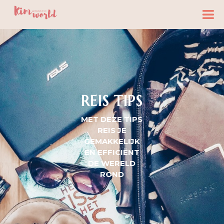
REIS TIPS
MET DEZE TIPS
REIS JE
GEMAKKELIJK
EN EFFICIËNT
DE WERELD
ROND