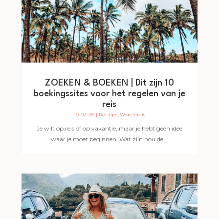
ZOEKEN & BOEKEN | Dit zijn 10
boekingssites voor het regelen van je
reis
10-02-26
|
Reistips
,
Wereldreis
Je wilt op reis of op vakantie, maar je hebt geen idee
waar je moet beginnen. Wat zijn nou de...