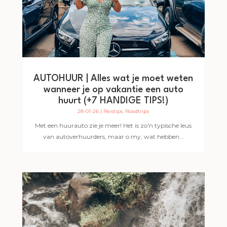
AUTOHUUR | Alles wat je moet weten
wanneer je op vakantie een auto
huurt (+7 HANDIGE TIPS!)
28-01-26
|
Reistips
,
Roadtrips
Met een huurauto zie je meer! Het is zo'n typische leus
van autoverhuurders, maar o my, wat hebben...