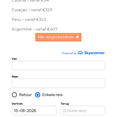
Catánia – vanaf €54
Curaçao – vanaf €329
Peru – vanaf €353
Argentinië – vanaf €407
Alle vliegticketdeals