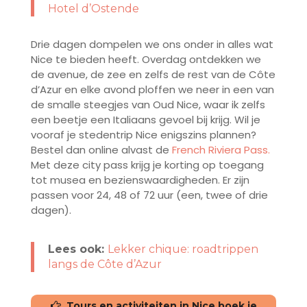
Hotel d’Ostende
Drie dagen dompelen we ons onder in alles wat
Nice te bieden heeft. Overdag ontdekken we
de avenue, de zee en zelfs de rest van de Côte
d’Azur en elke avond ploffen we neer in een van
de smalle steegjes van Oud Nice, waar ik zelfs
een beetje een Italiaans gevoel bij krijg. Wil je
vooraf je stedentrip Nice enigszins plannen?
Bestel dan online alvast de
French Riviera
Pass.
Met deze city pass krijg je korting op toegang
tot musea en bezienswaardigheden. Er zijn
passen voor 24, 48 of 72 uur (een, twee of drie
dagen).
Lees ook:
Lekker chique: roadtrippen
langs de Côte d’Azur
Tours en activiteiten in Nice boek je