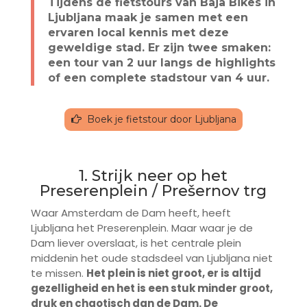
Tijdens de fietstours van Baja Bikes in
Ljubljana maak je samen met een
ervaren local kennis met deze
geweldige stad. Er zijn twee smaken:
een tour van 2 uur langs de highlights
of een complete stadstour van 4 uur.
Boek je fietstour door Ljubljana
1. Strijk neer op het
Pres
e
renplein / Pre
š
ernov trg
Waar Amsterdam de Dam heeft, heeft
Ljubljana het Preserenplein. Maar waar je de
Dam liever overslaat, is het centrale plein
middenin het oude stadsdeel van Ljubljana niet
te missen.
Het plein is niet groot, er is altijd
gezelligheid en het is een stuk minder groot,
druk en chaotisch dan de Dam. De