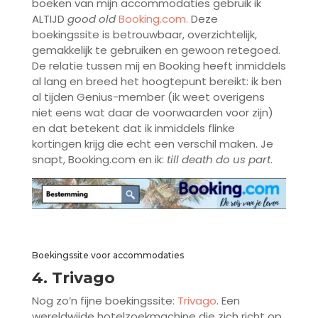
boeken van mijn accommodaties gebruik ik
ALTIJD
good old
Booking.com
.
Deze
boekingssite is betrouwbaar, overzichtelijk,
gemakkelijk te gebruiken en gewoon retegoed.
De relatie tussen mij en Booking heeft inmiddels
al lang en breed het hoogtepunt bereikt: ik ben
al tijden Genius-member (ik weet overigens
niet eens wat daar de voorwaarden voor zijn)
en dat betekent dat ik inmiddels flinke
kortingen krijg die echt een verschil maken. Je
snapt, Booking.com en ik:
till death do us part
.
Boekingssite voor accommodaties
4. Trivago
Nog zo’n fijne boekingssite:
Trivago
. Een
wereldwijde hotelzoekmachine die zich richt op