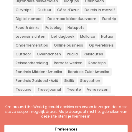
Bijzondere reisverhalen
Blogtips
Caribbean
Citytrips
Cultuur
Côte d'Azur
De reis in mezelf
Digital nomad
Doe maar lekker duurzaam
Eurotrip
Food & drinks
Fotoblog
Hotspots
Levensinzichten
Lief dagboek
Mallorca
Natuur
Ondernemerstips
Online business
Op wereldreis
Outdoor
Overnachten
Puglia
Reisroutes
Reisvoorbereiding
Remote werken
Roadtrips
Rondreis Midden-Amerika
Rondreis Zuid-Amerika
Rondreis Zuidoost-Azië
Sicilië
Staycation
Toscane
Traveljournal
Twente
Verre reizen
Vliegen
Wandelen
Weekendje weg
Workation
Zon zee strand
Zuid-Europa