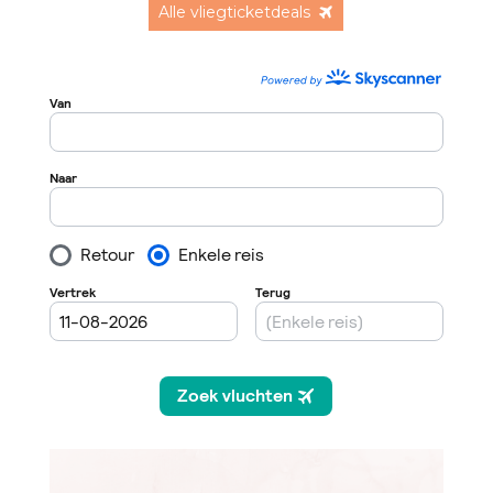
Alle vliegticketdeals