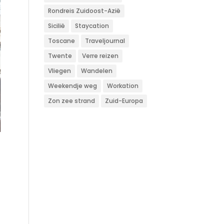
Rondreis Zuidoost-Azië
Sicilië
Staycation
Toscane
Traveljournal
Twente
Verre reizen
Vliegen
Wandelen
Weekendje weg
Workation
Zon zee strand
Zuid-Europa