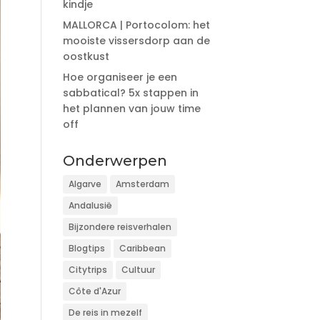
kindje
MALLORCA | Portocolom: het
mooiste vissersdorp aan de
oostkust
Hoe organiseer je een
sabbatical? 5x stappen in
het plannen van jouw time
off
Onderwerpen
Algarve
Amsterdam
Andalusië
Bijzondere reisverhalen
Blogtips
Caribbean
Citytrips
Cultuur
Côte d'Azur
De reis in mezelf