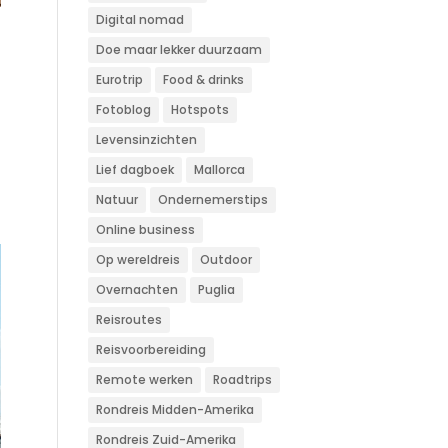
Digital nomad
Doe maar lekker duurzaam
Eurotrip
Food & drinks
Fotoblog
Hotspots
Levensinzichten
Lief dagboek
Mallorca
Natuur
Ondernemerstips
Online business
Op wereldreis
Outdoor
Overnachten
Puglia
Reisroutes
Reisvoorbereiding
Remote werken
Roadtrips
Rondreis Midden-Amerika
Rondreis Zuid-Amerika