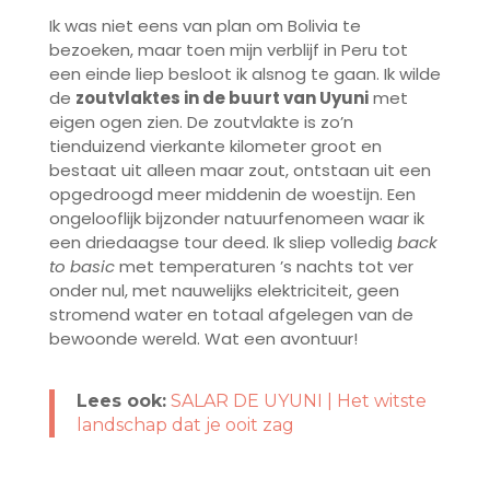
Ik was niet eens van plan om Bolivia te
bezoeken, maar toen mijn verblijf in Peru tot
een einde liep besloot ik alsnog te gaan. Ik wilde
de
zoutvlaktes in de buurt van Uyuni
met
eigen ogen zien. De zoutvlakte is zo’n
tienduizend vierkante kilometer groot en
bestaat uit alleen maar zout, ontstaan uit een
opgedroogd meer middenin de woestijn. Een
ongelooflijk bijzonder natuurfenomeen waar ik
een driedaagse tour deed. Ik sliep volledig
back
to basic
met temperaturen ’s nachts tot ver
onder nul, met nauwelijks elektriciteit, geen
stromend water en totaal afgelegen van de
bewoonde wereld. Wat een avontuur!
Lees ook:
SALAR DE UYUNI | Het witste
landschap dat je ooit zag