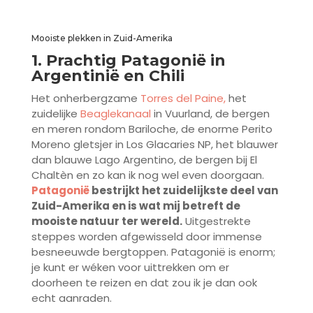
Mooiste plekken in Zuid-Amerika
1. Prachtig Patagonië in
Argentinië en Chili
Het onherbergzame
Torres del Paine,
het
zuidelijke
Beaglekanaal
in Vuurland, de bergen
en meren rondom Bariloche, de enorme Perito
Moreno gletsjer in Los Glacaries NP, het blauwer
dan blauwe Lago Argentino, de bergen bij El
Chaltèn en zo kan ik nog wel even doorgaan.
Patagonië
bestrijkt het zuidelijkste deel van
Zuid-Amerika en is wat mij betreft de
mooiste natuur ter wereld.
Uitgestrekte
steppes worden afgewisseld door immense
besneeuwde bergtoppen. Patagonië is enorm;
je kunt er wéken voor uittrekken om er
doorheen te reizen en dat zou ik je dan ook
echt aanraden.