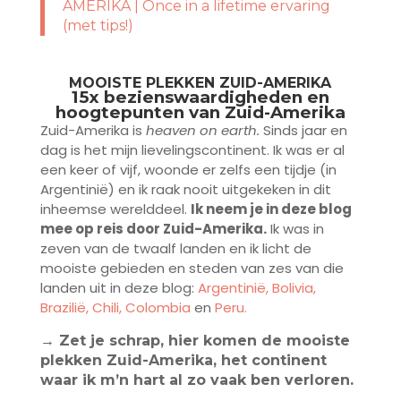
AMERIKA | Once in a lifetime ervaring
(met tips!)
MOOISTE PLEKKEN ZUID-AMERIKA
15x bezienswaardigheden en
hoogtepunten van Zuid-Amerika
Zuid-Amerika is
heaven on earth.
Sinds jaar en
dag is het mijn lievelingscontinent. Ik was er al
een keer of vijf, woonde er zelfs een tijdje (in
Argentinië) en ik raak nooit uitgekeken in dit
inheemse werelddeel.
Ik neem je in deze blog
mee op reis door Zuid-Amerika.
Ik was in
zeven van de twaalf landen en ik licht de
mooiste gebieden en steden van zes van die
landen uit in deze blog:
Argentinië,
Bolivia,
Brazilië,
Chili,
Colombia
en
Peru.
→ Zet je schrap, hier komen de mooiste
plekken Zuid-Amerika, het continent
waar ik m’n hart al zo vaak ben verloren.