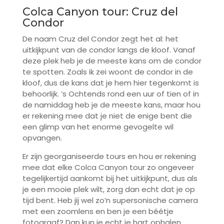
Colca Canyon tour: Cruz del
Condor
De naam Cruz del Condor zegt het al: het
uitkijkpunt van de condor langs de kloof. Vanaf
deze plek heb je de meeste kans om de condor
te spotten. Zoals ik zei woont de condor in de
kloof, dus de kans dat je hem hier tegenkomt is
behoorlijk. ’s Ochtends rond een uur of tien of in
de namiddag heb je de meeste kans, maar hou
er rekening mee dat je niet de enige bent die
een glimp van het enorme gevogelte wil
opvangen.
Er zijn georganiseerde tours en hou er rekening
mee dat elke Colca Canyon tour zo ongeveer
tegelijkertijd aankomt bij het uitkijkpunt, dus als
je een mooie plek wilt, zorg dan echt dat je op
tijd bent. Heb jij wel zo’n supersonische camera
met een zoomlens en ben je een béétje
fotograaf? Dan kun je echt je hart ophalen,