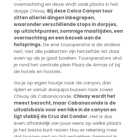
overnachting en deze vindt vaak plaats in het
dorpje Chivay.
Bij deze Colca Canyon tour
zitten allerlei dingen inbegrepen,
waaronder verschillende stops in dorpjes,
op uitzichtpunten, sommige maaltijden, een
overnachting en een bezoek aan de
hotsprings.
De ene touroperator is de andere
niet; niet alle pakketten zijn hetzelfde; let daar
even op als je gaat boeken. Touroperators vind
je rond het centrale plein Plaza de Armas of bij
de hotels en hostels.
Ga je op eigen houtje naar de canyon, dan
rijden er vanuit Arequipa bussen naar zowel
Chivay als Cabanaconde.
Chivay
wordt het
meest bezocht, maar Cabanaconde is de
uitvalsbasis voor een hike in de canyon en
ligt vlakbij de Cruz del Condor.
Het is dus
even afhankelijk van jouw wens op welke plaats
je het beste kunt reizen. Hou er rekening mee
dat bussen niet op tijd vertrekken. Eenmaal in