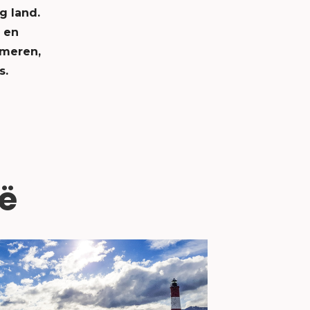
g land.
n en
 meren,
s.
ië