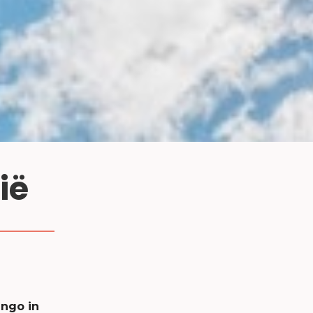
ië
ango in