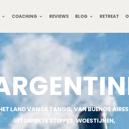
COACHING
REVIEWS
BLOG
RETREAT
O
ARGENTIN
HET LAND VAN DE TANGO, VAN BUENOS AIRES
UITGEREKTE STEPPES, WOESTIJNEN,