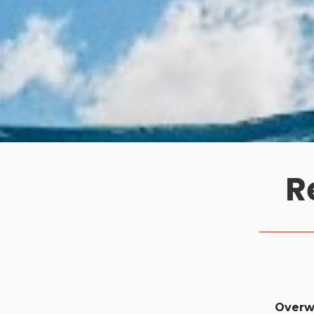
R
Overwe