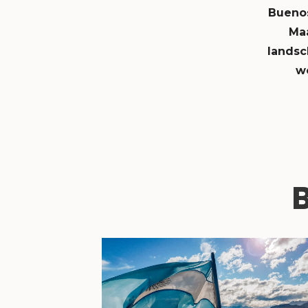
Buenos
Maa
landsc
w
B