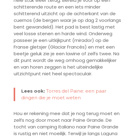
hele stuk weer terug. Bereid je voor op een
schitterende route en een iets minder
schitterend uitzicht op de achterkant van de
cuernos (de bergen waar je op dag 2 voorlangs
bent gewandeld). Het pad is best lastig met
veel losse stenen en harde wind. Onderweg
passeer je een uitkijkpunt (mirador) op de
Franse gletsjer (Glaciar Francés) en met een
beetje geluk zie je een lawine of zelfs twee. Na
dit punt wordt de weg omhoog gemakkelijker
en van horen zeggen is het uiteindelijke
uitzichtpunt niet heel spectaculair.
Lees ook:
Torres del Paine: een paar
dingen die je moet weten
Hou er rekening mee dat je nog terug moet en
zelfs nog door moet naar Paine Grande. De
tocht van camping Italiano naar Paine Grande
is rustig en niet moeilijk. Terwijl je langs Laguna