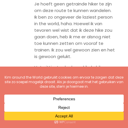
Je hoeft geen getrainde hiker te zijn
om deze route te kunnen wandelen.
Ik ben zo ongeveer de laziest person
in the world, haha. Hoewel ik van
tevoren wel wist dat ik deze hike zou
gaan doen, heb ik me er alsnog niet
toe kunnen zetten om vooraf te
trainen. Ik zou wel gewoon zien en het
is gewoon gelukt.
Het pittigste deel vond ik de hike naar
de mirador bij de torres (mirador
betekent uitzichtpunt). Je gaat
constant bergopwaarts en het
laatste deel is echt klimmen en
klauteren. Het is wel echt afzien af en
toe, dus hou daar rekening mee. Maar
je gaat het redden, óók als je het
gevoel hebt dat het nóóit meer goed
gaat komen. You can do it!