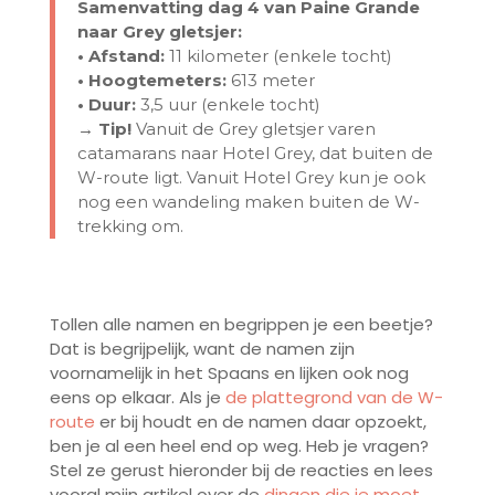
Samenvatting dag 4 van Paine Grande
naar Grey gletsjer:
• Afstand:
11 kilometer (enkele tocht)
• Hoogtemeters:
613 meter
• Duur:
3,5 uur (enkele tocht)
→ Tip!
Vanuit de Grey gletsjer varen
catamarans naar Hotel Grey, dat buiten de
W-route ligt. Vanuit Hotel Grey kun je ook
nog een wandeling maken buiten de W-
trekking om.
Tollen alle namen en begrippen je een beetje?
Dat is begrijpelijk, want de namen zijn
voornamelijk in het Spaans en lijken ook nog
eens op elkaar. Als je
de plattegrond van de W-
route
er bij houdt en de namen daar opzoekt,
ben je al een heel end op weg. Heb je vragen?
Stel ze gerust hieronder bij de reacties en lees
vooral mijn artikel over de
dingen die je moet