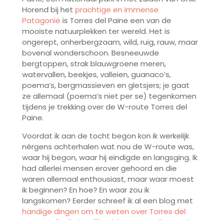
Horend bij het
prachtige en immense
Patagonië
is Torres del Paine een van de
mooiste natuurplekken ter wereld. Het is
ongerept, onherbergzaam, wild, ruig, rauw, maar
bovenal wonderschoon. Besneeuwde
bergtoppen, strak blauwgroene meren,
watervallen, beekjes, valleien, guanaco’s,
poema’s, bergmassieven en gletsjers; je gaat
ze allemaal (poema’s niet per se) tegenkomen
tijdens je trekking over de W-route Torres del
Paine.
Voordat ik aan de tocht begon kon ik werkelijk
nérgens achterhalen wat nou de W-route was,
waar hij begon, waar hij eindigde en langsging. Ik
had allerlei mensen erover gehoord en die
waren allemaal enthousiast, maar waar moest
ik beginnen? En hoe? En waar zou ik
langskomen? Eerder schreef ik al een blog met
handige dingen om te weten over Torres del