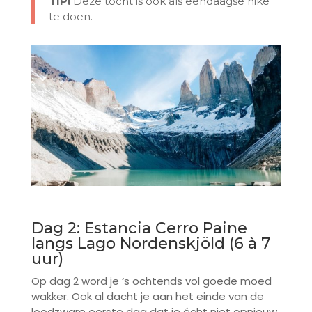
TIP!
Deze tocht is ook als eendaagse hike
te doen.
Dag 2: Estancia Cerro Paine
langs Lago Nordenskjöld (6 à 7
uur)
Op dag 2 word je ‘s ochtends vol goede moed
wakker. Ook al dacht je aan het einde van de
loodzware eerste dag dat je écht niet opnieuw