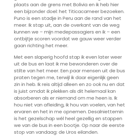
plaats aan de grens met Bolivia en ik heb hier
een bijzonder doel: het Titicacameer bezoeken.
Puno is een stadje in Peru aan de rand van het
meer. Ik stap uit, aan de overkant van de weg
kunnen we – mijn medepassagiers en ik – een
ontbijtje scoren voordat we gauw weer verder
gaan richting het meer.
Met een slaperig hoofd stap ik even later weer
uit de bus en laat ik me bewonderen over de
stilte van het meer. Een paar mensen uit de bus
praten tegen me, terwijl ik daar eigenlijk geen
zin in heb. Ik reis altijd alleen en zo ook nu en dat
is juist omdat ik plekken als dit helemaal kan
absorberen als er niemand om me heen is. Ik
hou niet van afleiding, ik hou van voelen, van het
ervaren en het in me opnemen. Desalniettemin
is het gezelschap wél heel gezellig en stappen
we van de bus in een bootje. Op naar de eerste
stop van vandaag: de Uros eilanden.