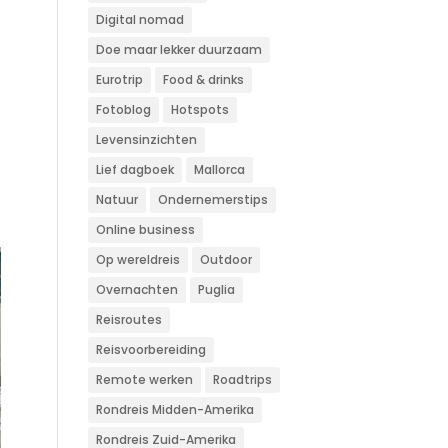
Digital nomad
Doe maar lekker duurzaam
Eurotrip
Food & drinks
Fotoblog
Hotspots
Levensinzichten
Lief dagboek
Mallorca
Natuur
Ondernemerstips
Online business
Op wereldreis
Outdoor
Overnachten
Puglia
Reisroutes
Reisvoorbereiding
Remote werken
Roadtrips
Rondreis Midden-Amerika
Rondreis Zuid-Amerika