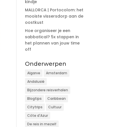
kindje
MALLORCA | Portocolom: het
mooiste vissersdorp aan de
oostkust
Hoe organiseer je een
sabbatical? 5x stappen in
het plannen van jouw time
off
Onderwerpen
Algarve
Amsterdam
Andalusië
Bijzondere reisverhalen
Blogtips
Caribbean
Citytrips
Cultuur
Côte d'Azur
De reis in mezelf