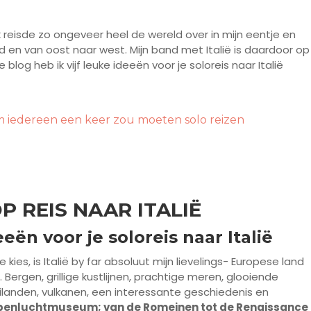
k reisde zo ongeveer heel de wereld over in mijn eentje en
id en van oost naar west. Mijn band met Italië is daardoor op
blog heb ik vijf leuke ideeën voor je soloreis naar Italië
iedereen een keer zou moeten solo reizen
P REIS NAAR ITALIË
eeën voor je soloreis naar Italië
kies, is Italië by far absoluut mijn lievelings- Europese land
. Bergen, grillige kustlijnen, prachtige meren, glooiende
eilanden, vulkanen, een interessante geschiedenis en
t openluchtmuseum; van de Romeinen tot de Renaissance