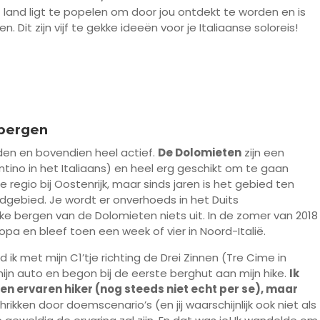
 land ligt te popelen om door jou ontdekt te worden en is
 Dit zijn vijf te gekke ideeën voor je Italiaanse soloreis!
 bergen
rden en bovendien heel actief.
De Dolomieten
zijn een
entino in het Italiaans) en heel erg geschikt om te gaan
e regio bij Oostenrijk, maar sinds jaren is het gebied ten
dgebied. Je wordt er onverhoeds in het Duits
 bergen van de Dolomieten niets uit. In de zomer van 2018
pa en bleef toen een week of vier in Noord-Italië.
k met mijn C1’tje richting de Drei Zinnen (Tre Cime in
mijn auto en begon bij de eerste berghut aan mijn hike.
Ik
en ervaren hiker (nog steeds niet echt per se), maar
hrikken door doemscenario’s (en jij waarschijnlijk ook niet als