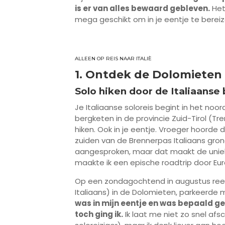
is er van alles bewaard gebleven.
Het
mega geschikt om in je eentje te bereizen.
ALLEEN OP REIS NAAR ITALIÈ
1. Ontdek de Dolomieten
Solo hiken door de Italiaanse
Je Italiaanse soloreis begint in het noo
bergketen in de provincie Zuid-Tirol (Tr
hiken. Ook in je eentje. Vroeger hoorde d
zuiden van de Brennerpas Italiaans gron
aangesproken, maar dat maakt de unieke
maakte ik een epische roadtrip door Euro
Op een zondagochtend in augustus reed i
Italiaans) in de Dolomieten, parkeerde 
was in mijn eentje en was bepaald ge
toch ging ik.
Ik laat me niet zo snel afsc