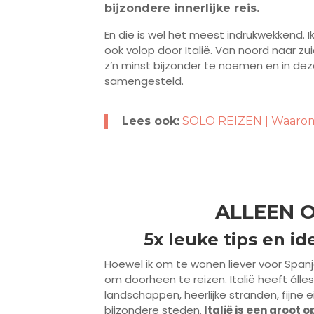
bijzondere innerlijke reis.
En die is wel het meest indrukwekkend. I
ook volop door Italië. Van noord naar zu
z’n minst bijzonder te noemen en in deze 
samengesteld.
Lees ook:
SOLO REIZEN | Waarom 
ALLEEN O
5x leuke tips en id
Hoewel ik om te wonen liever voor Spanje 
om doorheen te reizen. Italië heeft álles
landschappen, heerlijke stranden, fijne 
bijzondere steden.
Italië is een groo