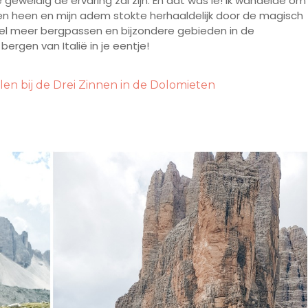
e geweldig de ervaring zal zijn. En dat was ie! Ik wandelde om
en heen en mijn adem stokte herhaaldelijk door de magisch
veel meer bergpassen en bijzondere gebieden in de
bergen van Italië in je eentje!
 bij de Drei Zinnen in de Dolomieten