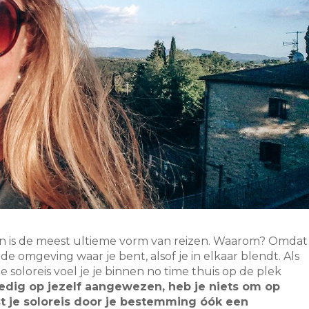
en is de meest ultieme vorm van reizen. Waarom? Omdat
 de omgeving waar je bent, alsof je in elkaar blendt. Als
e soloreis voel je je binnen no time thuis op de plek
edig op jezelf aangewezen, heb je niets om op
st je soloreis door je bestemming óók een