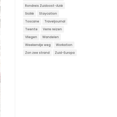
Rondreis Zuidoost-Azië
Sicilië
Staycation
Toscane
Traveljournal
Twente
Verre reizen
Vliegen
Wandelen
Weekendje weg
Workation
Zon zee strand
Zuid-Europa