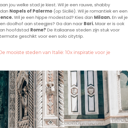
t aan jou welke stad je kiest. Wil je een rauwe, shabby
s dan
Napels of Palermo
(op Sicilië). Wil je romantiek en een
rence.
Wil je een hippe modestad? Kies dan
Milaan.
En wil je
n een doolhof aan steegjes? Ga dan naar
Bari.
Maar er is ook
van hoofdstad
Rome?
De Italiaanse steden zijn stuk voor
itermate geschikt voor een solo citytrip.
mooiste steden van Italië: 10x inspiratie voor je