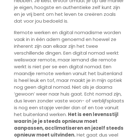
hebben. Je kiest ervoor omdat je op die manier
je eigen, hoogste en authentieke zelf kunt zijn
en je vrij bent om het leven te creëren zoals
dat voor jou bedoeld is.
Remote werken en digital nomadisme worden
vaak in in één adem genoemd en hoewel ze
inherent zijn aan elkaar zijn het twee
verschillende dingen. Een digital nomad werkt
weliswaar remote, maar iemand die remote
werkt is niet per se een digital nomad. Een
maandje remote werken vanuit het buitenland
is heel leuk en tof, maar maakt je in mijn optiek
nog geen digital nomad. Niet als je daarna
‘gewoon’ weer naar huis gaat. Echt nomad zijn,
dus leven zonder vaste woon- of verblijfsplaats
is nog een stapje verder dan af en toe vanuit
het buitenland werken.
Het is een levensstijl
waarin je je steeds opnieuw moet
aanpassen, acclimatiseren en jezelf steeds
opnieuw moet uitvinden.
Het gaat dus veel