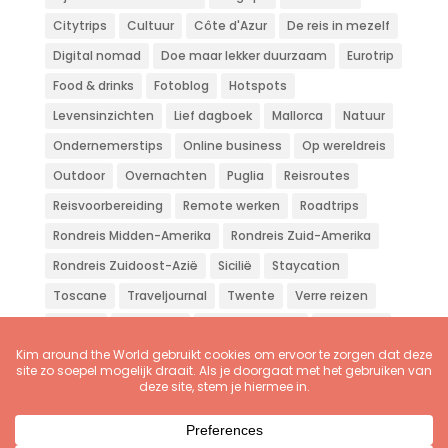
Citytrips
Cultuur
Côte d'Azur
De reis in mezelf
Digital nomad
Doe maar lekker duurzaam
Eurotrip
Food & drinks
Fotoblog
Hotspots
Levensinzichten
Lief dagboek
Mallorca
Natuur
Ondernemerstips
Online business
Op wereldreis
Outdoor
Overnachten
Puglia
Reisroutes
Reisvoorbereiding
Remote werken
Roadtrips
Rondreis Midden-Amerika
Rondreis Zuid-Amerika
Rondreis Zuidoost-Azië
Sicilië
Staycation
Toscane
Traveljournal
Twente
Verre reizen
Vliegen
Wandelen
Weekendje weg
Workation
Zon zee strand
Zuid-Europa