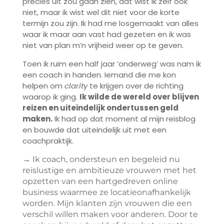
precies uit zou gaan zien, dat wist ik zelf ook
niet, maar ik wist wel dit niet voor de korte
termijn zou zijn. Ik had me losgemaakt van alles
waar ik maar aan vast had gezeten en ik was
niet van plan m’n vrijheid weer op te geven.
Toen ik ruim een half jaar ‘onderweg’ was nam ik
een coach in handen. Iemand die me kon
helpen om
clarity
te krijgen over de richting
waarop ik ging.
Ik wilde de wereld over blijven
reizen en uiteindelijk ondertussen geld
maken.
Ik had op dat moment al mijn reisblog
en bouwde dat uiteindelijk uit met een
coachpraktijk.
→ Ik coach, ondersteun en begeleid nu
reislustige en ambitieuze vrouwen met het
opzetten van een hartgedreven online
business waarmee ze locatieonafhankelijk
worden. Mijn klanten zijn vrouwen die een
verschil willen maken voor anderen. Door te