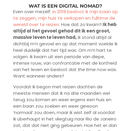
WAT IS EEN DIGITAL NOMAD?
Even over mezelf:
in 2018 besloot ik mijn baan op
te zeggen, mijn huis te verkopen en fulltime de
wereld over te reizen.
Hoe dat zo kwam?
Ik heb
altijd al het gevoel gehad dit ik een groot,
massive
leven te leven had,
ik stond altijd al
dichtbij m’n gevoel en op dat moment voelde ik
heel duidelijk dat het tijd was. Om m’n hart te
volgen. Ik kwam uit een periode van diepe,
intense rouw, van confrontatie met de kortheid
van het leven en besloot dat
the time now
was.
Want wanneer anders?
Voordat ik begon met reizen dachten de
meeste mensen dat ik na drie maanden wel
terug zou komen en weer ergens een huis en
een baan zou zoeken en weer gewoon
‘normaal’ zou doen, maar ik wist zelf al voordat
ik überhaupt in het vliegtuig naar Rio de Janeiro
zat, dat dat niet ging gebeuren. Hoe het er dan