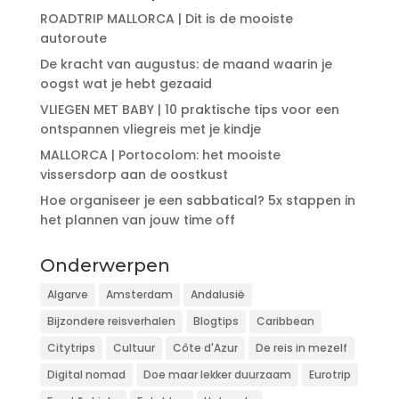
ROADTRIP MALLORCA | Dit is de mooiste
autoroute
De kracht van augustus: de maand waarin je
oogst wat je hebt gezaaid
VLIEGEN MET BABY | 10 praktische tips voor een
ontspannen vliegreis met je kindje
MALLORCA | Portocolom: het mooiste
vissersdorp aan de oostkust
Hoe organiseer je een sabbatical? 5x stappen in
het plannen van jouw time off
Onderwerpen
Algarve
Amsterdam
Andalusië
Bijzondere reisverhalen
Blogtips
Caribbean
Citytrips
Cultuur
Côte d'Azur
De reis in mezelf
Digital nomad
Doe maar lekker duurzaam
Eurotrip