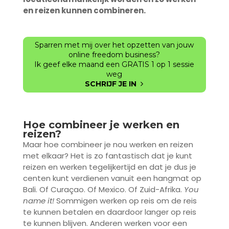
en reizen kunnen combineren.
Sparren met mij over het opzetten van jouw
online freedom business?
Ik geef elke maand een GRATIS 1 op 1 sessie
weg
SCHRIJF JE IN
Hoe combineer je werken en
reizen?
Maar hoe combineer je nou werken en reizen
met elkaar? Het is zo fantastisch dat je kunt
reizen en werken tegelijkertijd en dat je dus je
centen kunt verdienen vanuit een hangmat op
Bali. Of Curaçao. Of Mexico. Of Zuid-Afrika.
You
name it!
Sommigen werken op reis om de reis
te kunnen betalen en daardoor langer op reis
te kunnen blijven. Anderen werken voor een