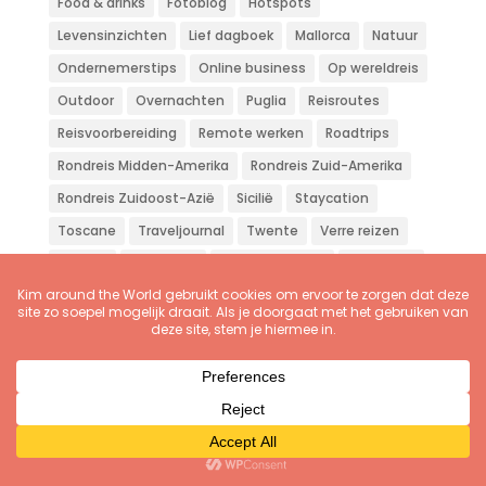
Food & drinks
Fotoblog
Hotspots
Levensinzichten
Lief dagboek
Mallorca
Natuur
Ondernemerstips
Online business
Op wereldreis
Outdoor
Overnachten
Puglia
Reisroutes
Reisvoorbereiding
Remote werken
Roadtrips
Rondreis Midden-Amerika
Rondreis Zuid-Amerika
Rondreis Zuidoost-Azië
Sicilië
Staycation
Toscane
Traveljournal
Twente
Verre reizen
Vliegen
Wandelen
Weekendje weg
Workation
Zon zee strand
Zuid-Europa
© 2016-2026
Kim Nijmeijer
| Kim around the World |
KvK 81120508 | BTW NL003534702B69 |
Disclaimer &
Privacy
|
Algemene voorwaarden
|
CONTACT