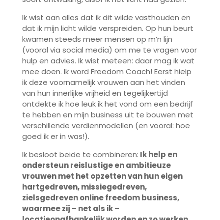
Ik wist aan alles dat ik dit wilde vasthouden en
dat ik mijn licht wilde verspreiden. Op hun beurt
kwamen steeds meer mensen op m’n lijn
(vooral via social media) om me te vragen voor
hulp en advies. Ik wist meteen: daar mag ik wat
mee doen. Ik word Freedom Coach! Eerst hielp
ik deze voornamelijk vrouwen aan het vinden
van hun innerlijke vrijheid en tegelijkertijd
ontdekte ik hoe leuk ik het vond om een bedrijf
te hebben en mijn business uit te bouwen met
verschillende verdienmodellen (en vooral: hoe
goed ik er in was!).
Ik besloot beide te combineren:
Ik help en
ondersteun reislustige en ambitieuze
vrouwen met het opzetten van hun eigen
hartgedreven, missiegedreven,
zielsgedreven online freedom business,
waarmee zij – net als ik –
locatieonafhankelijk worden en zo werken