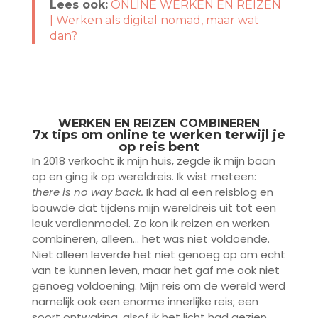
Lees ook:
ONLINE WERKEN EN REIZEN
| Werken als digital nomad, maar wat
dan?
WERKEN EN REIZEN COMBINEREN
7x tips om online te werken terwijl je
op reis bent
In 2018 verkocht ik mijn huis, zegde ik mijn baan
op en ging ik op wereldreis. Ik wist meteen:
there is no way back.
Ik had al een reisblog en
bouwde dat tijdens mijn wereldreis uit tot een
leuk verdienmodel. Zo kon ik reizen en werken
combineren, alleen… het was niet voldoende.
Niet alleen leverde het niet genoeg op om echt
van te kunnen leven, maar het gaf me ook niet
genoeg voldoening. Mijn reis om de wereld werd
namelijk ook een enorme innerlijke reis; een
soort ontwaking, alsof ik het licht had gezien.