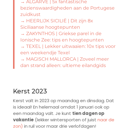
→ ALGARVE | 5x fantastische
bezienswaardigheden aan de Portugese
zuidkust
→
HEERLIJK SICILIË | Dit zijn 8x
Siciliaanse hoogtepunten
→
ZAKYNTHOS | Griekse parel in de
Ionische Zee: tips en hoogtepunten
→
TEXEL | Lekker uitwaaien: 10x tips voor
een weekendje Texel
→
MAGISCH MALLORCA | Zoveel meer
dan strand alleen: ultieme eilandgids
Kerst 2023
Kerst valt in 2023 op maandag en dinsdag. Dat
is ideaal! En helemaal omdat 1 januari ook op
een maandag valt. Je kunt
tien dagen op
vakantie
(lekker wintersporten of juist
naar de
zon)
in ruil voor maar drie verlofdagen!