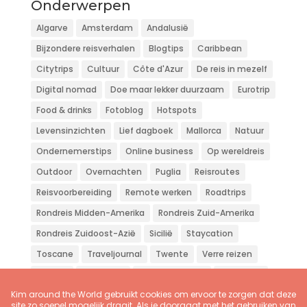
Onderwerpen
Algarve
Amsterdam
Andalusië
Bijzondere reisverhalen
Blogtips
Caribbean
Citytrips
Cultuur
Côte d'Azur
De reis in mezelf
Digital nomad
Doe maar lekker duurzaam
Eurotrip
Food & drinks
Fotoblog
Hotspots
Levensinzichten
Lief dagboek
Mallorca
Natuur
Ondernemerstips
Online business
Op wereldreis
Outdoor
Overnachten
Puglia
Reisroutes
Reisvoorbereiding
Remote werken
Roadtrips
Rondreis Midden-Amerika
Rondreis Zuid-Amerika
Rondreis Zuidoost-Azië
Sicilië
Staycation
Toscane
Traveljournal
Twente
Verre reizen
Vliegen
Wandelen
Weekendje weg
Workation
Zon zee strand
Zuid-Europa