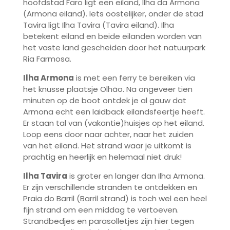
hoofdstad Faro ligt een eiland, Ilha da Armona
(Armona eiland). Iets oostelijker, onder de stad
Tavira ligt Ilha Tavira (Tavira eiland). Ilha
betekent eiland en beide eilanden worden van
het vaste land gescheiden door het natuurpark
Ria Farmosa.
Ilha Armona
is met een ferry te bereiken via
het knusse plaatsje Olhão. Na ongeveer tien
minuten op de boot ontdek je al gauw dat
Armona echt een laidback eilandsfeertje heeft.
Er staan tal van (vakantie)huisjes op het eiland.
Loop eens door naar achter, naar het zuiden
van het eiland. Het strand waar je uitkomt is
prachtig en heerlijk en helemaal niet druk!
Ilha Tavira
is groter en langer dan Ilha Armona.
Er zijn verschillende stranden te ontdekken en
Praia do Barril (Barril strand) is toch wel een heel
fijn strand om een middag te vertoeven.
Strandbedjes en parasolletjes zijn hier tegen