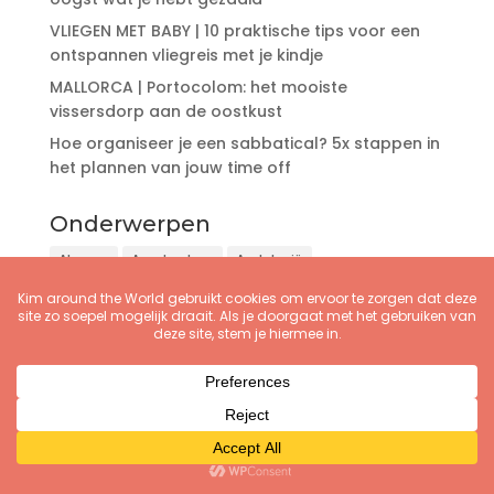
VLIEGEN MET BABY | 10 praktische tips voor een
ontspannen vliegreis met je kindje
MALLORCA | Portocolom: het mooiste
vissersdorp aan de oostkust
Hoe organiseer je een sabbatical? 5x stappen in
het plannen van jouw time off
Onderwerpen
Algarve
Amsterdam
Andalusië
Bijzondere reisverhalen
Blogtips
Caribbean
Citytrips
Cultuur
Côte d'Azur
De reis in mezelf
Digital nomad
Doe maar lekker duurzaam
Eurotrip
Food & drinks
Fotoblog
Hotspots
Levensinzichten
Lief dagboek
Mallorca
Natuur
Ondernemerstips
Online business
Op wereldreis
Outdoor
Overnachten
Puglia
Reisroutes