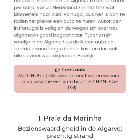
De beste manier om de Algarve te ontdekken is
per auto. Vanuit Nederland zijn het flink wat
kilometers naar Zuid-Portugal, dus het is aan te
raden ter plekke een auto te huren. Autorijden
in Portugal is veilig en de wegen zijn over het
algemeen goed begaanbaar. Tijdens mijn
weekje in de Algarve huurde ik een auto en
toerde ermee langs de hele kust en dus ook
alle bezienswaardigheden. Heerlijk!
Lees ook:
AUTOHUUR | Alles wat je moet weten wanneer
je op vakantie een auto huurt (+7 HANDIGE
TIPS!)
1. Praia da Marinha
Bezienswaardigheid in de Algarve:
prachtig strand