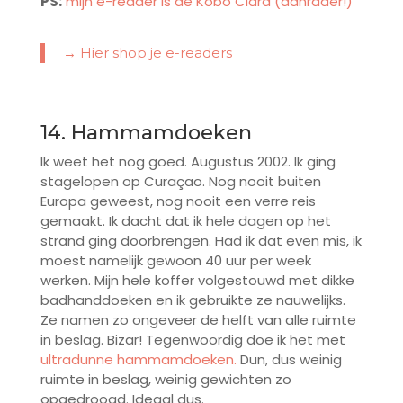
PS:
mijn e-reader is de Kobo Clara (aanrader!)
→ Hier shop je e-readers
14. Hammamdoeken
Ik weet het nog goed. Augustus 2002. Ik ging
stagelopen op Curaçao. Nog nooit buiten
Europa geweest, nog nooit een verre reis
gemaakt. Ik dacht dat ik hele dagen op het
strand ging doorbrengen. Had ik dat even mis, ik
moest namelijk gewoon 40 uur per week
werken. Mijn hele koffer volgestouwd met dikke
badhanddoeken en ik gebruikte ze nauwelijks.
Ze namen zo ongeveer de helft van alle ruimte
in beslag. Bizar! Tegenwoordig doe ik het met
ultradunne hammamdoeken
.
Dun, dus weinig
ruimte in beslag, weinig gewichten zo
opgedroogd. Ideaal dus.