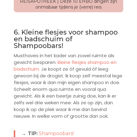
REISAPOTHEEK | Deze 10 EHBO dingen zijn
onmisbaar tijdens je (verre) reis
6. Kleine flesjes voor shampoo
en badschuim of
Shampoobars!
Musthaves in het kader van zowel ruimte als
gewicht besparen:
kleine flesjes shampoo en
badschuim.
Je koopt ze óf gevuld óf leeg
gewoon bij de drogist. Ik koop zelf meestal lege
flesjes, waar ik dan mijn eigen shampoo in doe.
Scheelt enorm qua ruimte en vooral qua
gewicht. Als ik een beetje zuinig doe, kan ik er
zelfs wel drie weken mee. Als ze op zijn, dan
koop ik op de plek waar ik me dan bevind
nieuwe. In welke vorm of grootte dan ook.
→ TIP:
Shampoobars!