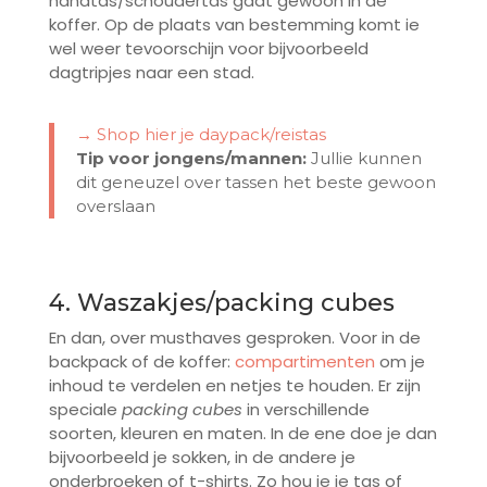
handtas/schoudertas gaat gewoon in de
koffer. Op de plaats van bestemming komt ie
wel weer tevoorschijn voor bijvoorbeeld
dagtripjes naar een stad.
→ Shop hier je daypack/reistas
Tip voor jongens/mannen:
Jullie kunnen
dit geneuzel over tassen het beste gewoon
overslaan
4. Waszakjes/packing cubes
En dan, over musthaves gesproken. Voor in de
backpack of de koffer:
compartimenten
om je
inhoud te verdelen en netjes te houden. Er zijn
speciale
packing cubes
in verschillende
soorten, kleuren en maten. In de ene doe je dan
bijvoorbeeld je sokken, in de andere je
onderbroeken of t-shirts. Zo hou je je tas of