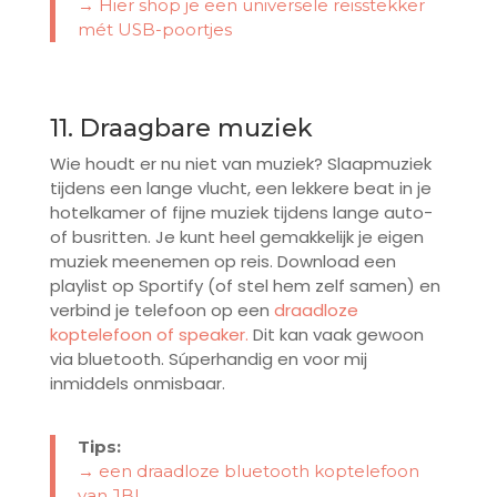
→ Hier shop je een universele reisstekker
mét USB-poortjes
11. Draagbare muziek
Wie houdt er nu niet van muziek? Slaapmuziek
tijdens een lange vlucht, een lekkere beat in je
hotelkamer of fijne muziek tijdens lange auto-
of busritten. Je kunt heel gemakkelijk je eigen
muziek meenemen op reis. Download een
playlist op Sportify (of stel hem zelf samen) en
verbind je telefoon op een
draadloze
koptelefoon
of speaker.
Dit kan vaak gewoon
via bluetooth. Súperhandig en voor mij
inmiddels onmisbaar.
Tips:
→ een draadloze bluetooth koptelefoon
van JBL