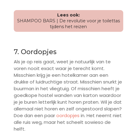
Lees ook:
SHAMPOO BARS | De revolutie voor je toilettas
tijdens het reizen
7. Oordopjes
Als je op reis gaat, weet je natuurlijk van te
voren nooit exact waar je terecht komt.
Misschien krijg je een hotelkamer aan een
drukke of luidruchtige straat. Misschien snurkt je
buurman in het vliegtuig. Of misschien heeft je
goedkope hostel wanden van karton waardoor
je je buren letterlijk kunt horen praten. Wil je dat
allemaal niet horen en zelf ongestoord slapen?
Doe dan een paar
oordopjes
in. Het neemt niet
alle ruis weg, maar het scheelt sowieso de
helft.