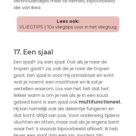
vershoudbakjes mee te nemen, bijvoorbeeld
die van Ikea.
Lees ook:
VLIEGTIPS | 10x vliegtips voor in het vliegtuig
17. Een sjaal
Een sjaal? Ja, een sjaal. Ook als je naar de
tropen gaat? Ja, ook als je naar de tropen
gaat. Een sjaal is voor mij onmisbaar en echt
wat je noemt een musthave en ik zal je
vertellen waarom. Los van het feit dat het
lekker warm is om je nek als je in een koud
gebied bent is een sjaal ook
multifunctioneel.
Hij kan namelijk ook als dekentje fungeren en
dat komt altijd van pas. Voor onderweg tijdens
vluchten en ritten, maar ook als je ergens bent
waar het ’s avonds bijvoorbeeld afkoelt. Ik heb
liever een sjaal dan een jas.
Insiders
zijn