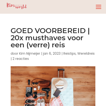
GOED VOORBEREID |
20x musthaves voor
een (verre) reis
door
Kim Nijmeijer
|
jan 6, 2023
|
Reistips
,
Wereldreis
|
2 reacties