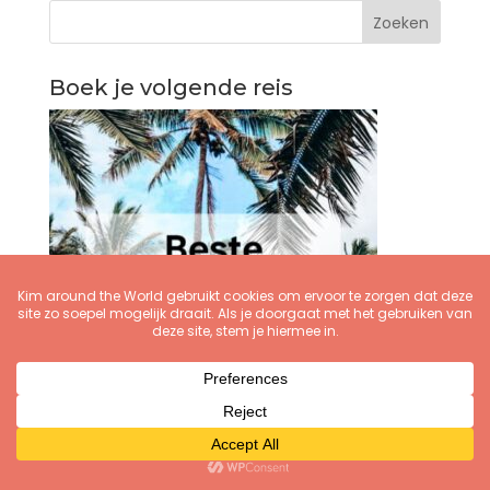
Boek je volgende reis
Goedkope vliegtickets