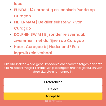
local
PUNDA | 14x prachtig en iconisch Punda op
Curaçao
PIETERMAAI | De állerleukste wijk van
Curaçao
DOLPHIN SWIM | Bijzonder reisverhaal:
zwemmen met dolfijnen op Curaçao
Hoort Curaçao bij Nederland? Een
ingewikkeld verhaal
ABC | Aruba, Bonaire of Curaçao: welk
eiland kies je?
ALLE ARTIKELEN OVER CURAÇAO
Deel via: