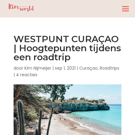
WESTPUNT CURAÇAO
| Hoogtepunten tijdens
een roadtrip
door
Kim Nijmeijer
|
sep 1, 2021
|
Curaçao
,
Roadtrips
|
4 reacties