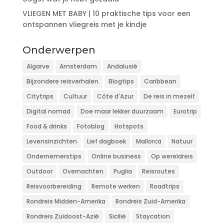
VLIEGEN MET BABY | 10 praktische tips voor een
ontspannen vliegreis met je kindje
Onderwerpen
Algarve
Amsterdam
Andalusië
Bijzondere reisverhalen
Blogtips
Caribbean
Citytrips
Cultuur
Côte d'Azur
De reis in mezelf
Digital nomad
Doe maar lekker duurzaam
Eurotrip
Food & drinks
Fotoblog
Hotspots
Levensinzichten
Lief dagboek
Mallorca
Natuur
Ondernemerstips
Online business
Op wereldreis
Outdoor
Overnachten
Puglia
Reisroutes
Reisvoorbereiding
Remote werken
Roadtrips
Rondreis Midden-Amerika
Rondreis Zuid-Amerika
Rondreis Zuidoost-Azië
Sicilië
Staycation