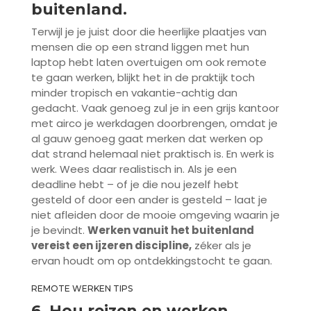
buitenland.
Terwijl je je juist door die heerlijke plaatjes van
mensen die op een strand liggen met hun
laptop hebt laten overtuigen om ook remote
te gaan werken, blijkt het in de praktijk toch
minder tropisch en vakantie-achtig dan
gedacht. Vaak genoeg zul je in een grijs kantoor
met airco je werkdagen doorbrengen, omdat je
al gauw genoeg gaat merken dat werken op
dat strand helemaal niet praktisch is. En werk is
werk. Wees daar realistisch in. Als je een
deadline hebt – of je die nou jezelf hebt
gesteld of door een ander is gesteld – laat je
niet afleiden door de mooie omgeving waarin je
je bevindt.
Werken vanuit het buitenland
vereist een ijzeren discipline,
zéker als je
ervan houdt om op ontdekkingstocht te gaan.
REMOTE WERKEN TIPS
6. Hou reizen en werken