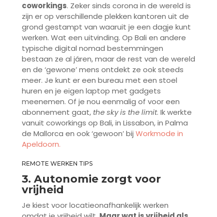
coworkings
. Zeker sinds corona in de wereld is
zijn er op verschillende plekken kantoren uit de
grond gestampt van waaruit je een dagje kunt
werken. Wat een uitvinding. Op Bali en andere
typische digital nomad bestemmingen
bestaan ze al járen, maar de rest van de wereld
en de ‘gewone’ mens ontdekt ze ook steeds
meer. Je kunt er een bureau met een stoel
huren en je eigen laptop met gadgets
meenemen. Of je nou eenmalig of voor een
abonnement gaat,
the sky is the limit
. Ik werkte
vanuit coworkings op Bali, in Lissabon, in Palma
de Mallorca en ook ‘gewoon’ bij
Workmode in
Apeldoorn.
REMOTE WERKEN TIPS
3. Autonomie zorgt voor
vrijheid
Je kiest voor locatieonafhankelijk werken
omdat je vrijheid wilt.
Maar wat is vrijheid als