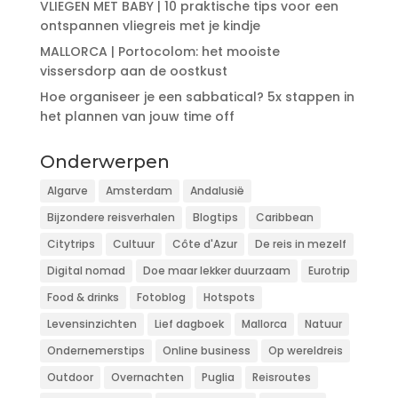
VLIEGEN MET BABY | 10 praktische tips voor een
ontspannen vliegreis met je kindje
MALLORCA | Portocolom: het mooiste
vissersdorp aan de oostkust
Hoe organiseer je een sabbatical? 5x stappen in
het plannen van jouw time off
Onderwerpen
Algarve
Amsterdam
Andalusië
Bijzondere reisverhalen
Blogtips
Caribbean
Citytrips
Cultuur
Côte d'Azur
De reis in mezelf
Digital nomad
Doe maar lekker duurzaam
Eurotrip
Food & drinks
Fotoblog
Hotspots
Levensinzichten
Lief dagboek
Mallorca
Natuur
Ondernemerstips
Online business
Op wereldreis
Outdoor
Overnachten
Puglia
Reisroutes