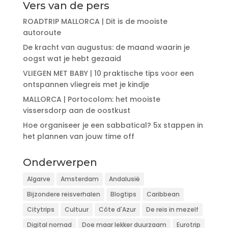
Vers van de pers
ROADTRIP MALLORCA | Dit is de mooiste
autoroute
De kracht van augustus: de maand waarin je
oogst wat je hebt gezaaid
VLIEGEN MET BABY | 10 praktische tips voor een
ontspannen vliegreis met je kindje
MALLORCA | Portocolom: het mooiste
vissersdorp aan de oostkust
Hoe organiseer je een sabbatical? 5x stappen in
het plannen van jouw time off
Onderwerpen
Algarve
Amsterdam
Andalusië
Bijzondere reisverhalen
Blogtips
Caribbean
Citytrips
Cultuur
Côte d'Azur
De reis in mezelf
Digital nomad
Doe maar lekker duurzaam
Eurotrip