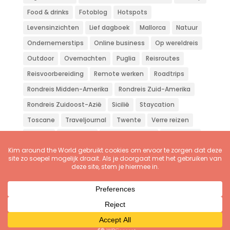
Food & drinks
Fotoblog
Hotspots
Levensinzichten
Lief dagboek
Mallorca
Natuur
Ondernemerstips
Online business
Op wereldreis
Outdoor
Overnachten
Puglia
Reisroutes
Reisvoorbereiding
Remote werken
Roadtrips
Rondreis Midden-Amerika
Rondreis Zuid-Amerika
Rondreis Zuidoost-Azië
Sicilië
Staycation
Toscane
Traveljournal
Twente
Verre reizen
Vliegen
Wandelen
Weekendje weg
Workation
Zon zee strand
Zuid-Europa
© 2016-2026
Kim Nijmeijer
| Kim around the World |
KvK 81120508 | BTW NL003534702B69 |
Disclaimer &