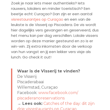
Zoek je naar iets meer authentieks? Iets
rauwers, lokalers en minder toeristisch? Een
beetje echt Curaçao? Dan zijn er een aantal
visrestaurantjes op Curaçao
en een van de
leukste is de Visserij op Piscadera. De vis wordt
hier dagelijks vers gevangen en geserveerd, dus
het menu kan per dag verschillen. Lokale vissers
worden op deze manier gesteund en zo is er
win-win. Zij extra inkomsten door de verkoop
van hun vangst en jij een lekker vers visje als
lunch. Go check it out!
Waar is de Visserij te vinden?
De Visserij
Piscaderabaai
Willemstad, Curaçao
Facebook:
www.facebook.com/
piscaderanoreservations
→ Lees ook:
Catches of the day: dit zijn
drie visrestaurants op Curaçao