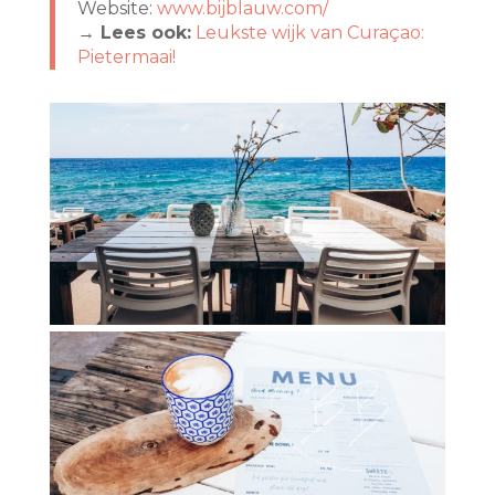
Website:
www.bijblauw.com/
→ Lees ook:
Leukste wijk van Curaçao:
Pietermaai!