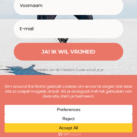
JA! IK WIL VRIJHEID
*Met het downloaden van de Freedom Guide schrijf je je
automatisch in voor Kimspiratie (nieuwsbrief)
© 2016-2026
Kim Nijmeijer
| Kim around the World |
KvK 81120508 | BTW NL003534702B69 |
Disclaimer &
Privacy
|
Algemene voorwaarden
|
CONTACT