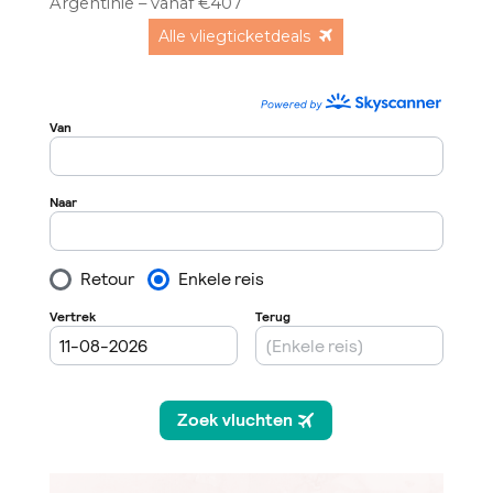
Argentinië – vanaf €407
Alle vliegticketdeals