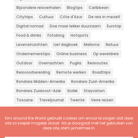
Bijzondere reisverhalen
Blogtips
Caribbean
Citytrips
Cultuur
Côte d'Azur
De reis in mezelf
Digital nomad
Doe maar lekker duurzaam
Eurotrip
Food & drinks
Fotoblog
Hotspots
Levensinzichten
Lief dagboek
Mallorca
Natuur
Ondernemerstips
Online business
Op wereldreis
Outdoor
Overnachten
Puglia
Reisroutes
Reisvoorbereiding
Remote werken
Roadtrips
Rondreis Midden-Amerika
Rondreis Zuid-Amerika
Rondreis Zuidoost-Azië
Sicilië
Staycation
Toscane
Traveljournal
Twente
Verre reizen
Vliegen
Wandelen
Weekendje weg
Workation
Zon zee strand
Zuid-Europa