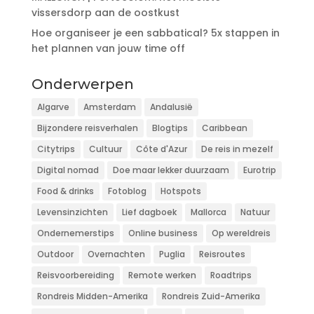
vissersdorp aan de oostkust
Hoe organiseer je een sabbatical? 5x stappen in
het plannen van jouw time off
Onderwerpen
Algarve
Amsterdam
Andalusië
Bijzondere reisverhalen
Blogtips
Caribbean
Citytrips
Cultuur
Côte d'Azur
De reis in mezelf
Digital nomad
Doe maar lekker duurzaam
Eurotrip
Food & drinks
Fotoblog
Hotspots
Levensinzichten
Lief dagboek
Mallorca
Natuur
Ondernemerstips
Online business
Op wereldreis
Outdoor
Overnachten
Puglia
Reisroutes
Reisvoorbereiding
Remote werken
Roadtrips
Rondreis Midden-Amerika
Rondreis Zuid-Amerika