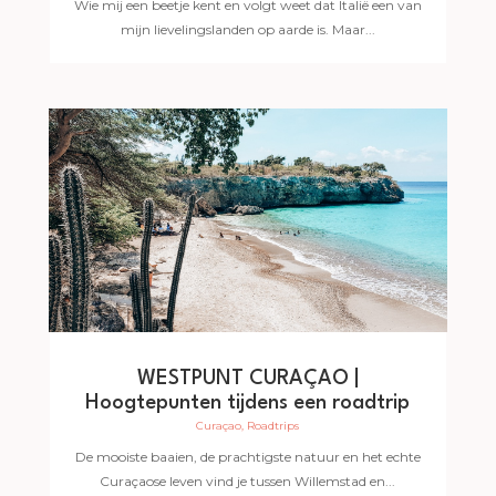
Wie mij een beetje kent en volgt weet dat Italië een van
mijn lievelingslanden op aarde is. Maar...
WESTPUNT CURAÇAO |
Hoogtepunten tijdens een roadtrip
Curaçao
,
Roadtrips
De mooiste baaien, de prachtigste natuur en het echte
Curaçaose leven vind je tussen Willemstad en...