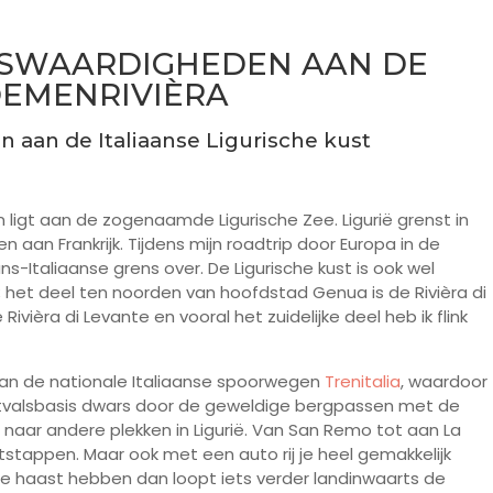
ENSWAARDIGHEDEN AAN DE
EMENRIVIÈRA
n aan de Italiaanse Ligurische kust
en ligt aan de zogenaamde Ligurische Zee. Ligurië grenst in
aan Frankrijk. Tijdens mijn roadtrip door Europa in de
ns-Italiaanse grens over. De Ligurische kust is ook wel
; het deel ten noorden van hoofdstad Genua is de Rivièra di
ivièra di Levante en vooral het zuidelijke deel heb ik flink
 van de nationale Italiaanse spoorwegen
Trenitalia
, waardoor
uitvalsbasis dwars door de geweldige bergpassen met de
 naar andere plekken in Ligurië. Van San Remo tot aan La
itstappen. Maar ook met een auto rij je heel gemakkelijk
e haast hebben dan loopt iets verder landinwaarts de