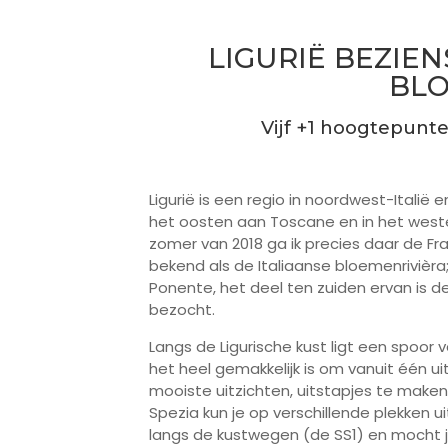
LIGURIË BEZI
BLO
Vijf +1 hoogtepunte
Ligurië is een regio in noordwest-Italië 
het oosten aan Toscane en in het westen 
zomer van 2018 ga ik precies daar de Fra
bekend als de Italiaanse bloemenrivièra
Ponente, het deel ten zuiden ervan is de R
bezocht.
Langs de Ligurische kust ligt een spoor
het heel gemakkelijk is om vanuit één 
mooiste uitzichten, uitstapjes te maken
Spezia kun je op verschillende plekken u
langs de kustwegen (de SS1) en mocht j