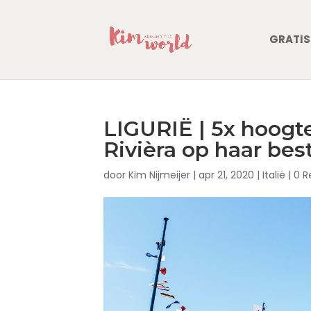
GRATIS
LIGURIË | 5x hoogte
Rivièra op haar bes
door
Kim Nijmeijer
|
apr 21, 2020
|
Italië
|
0 R