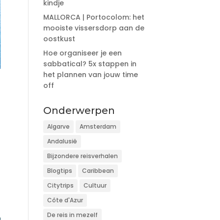
kindje
MALLORCA | Portocolom: het
mooiste vissersdorp aan de
oostkust
Hoe organiseer je een
sabbatical? 5x stappen in
het plannen van jouw time
off
Onderwerpen
Algarve
Amsterdam
Andalusië
Bijzondere reisverhalen
Blogtips
Caribbean
Citytrips
Cultuur
Côte d'Azur
De reis in mezelf