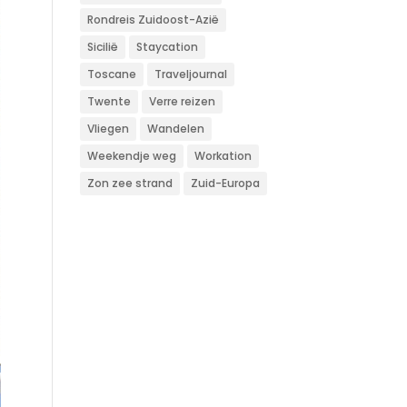
Rondreis Zuidoost-Azië
Sicilië
Staycation
Toscane
Traveljournal
Twente
Verre reizen
Vliegen
Wandelen
Weekendje weg
Workation
Zon zee strand
Zuid-Europa