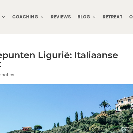
COACHING
REVIEWS
BLOG
RETREAT
O
punten Ligurië: Italiaanse
t
eacties