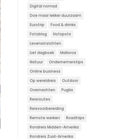
Digital nomad
Doe maar lekker duurzaam
Eurotrip
Food & drinks
Fotoblog
Hotspots
Levensinzichten
Lief dagboek
Mallorca
Natuur
Ondernemerstips
Online business
Op wereldreis
Outdoor
Overnachten
Puglia
Reisroutes
Reisvoorbereiding
Remote werken
Roadtrips
Rondreis Midden-Amerika
Rondreis Zuid-Amerika