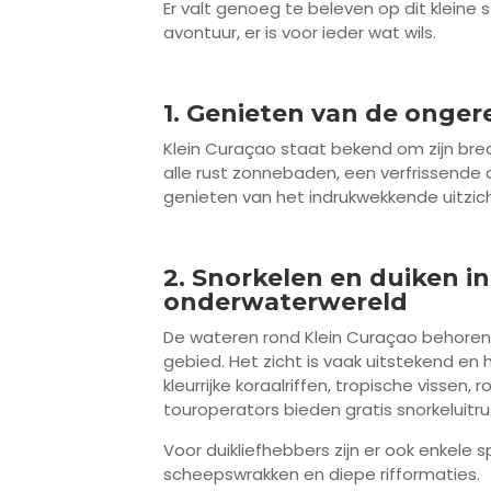
Er valt genoeg te beleven op dit kleine 
avontuur, er is voor ieder wat wils.
1. Genieten van de onger
Klein Curaçao staat bekend om zijn bred
alle rust zonnebaden, een verfrissende 
genieten van het indrukwekkende uitzic
2. Snorkelen en duiken 
onderwaterwereld
De wateren rond Klein Curaçao behoren t
gebied. Het zicht is vaak uitstekend en
kleurrijke koraalriffen, tropische visse
touroperators bieden gratis snorkeluitrus
Voor duikliefhebbers zijn er ook enkele
scheepswrakken en diepe rifformaties.