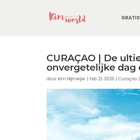
GRATIS
CURAÇAO | De ulti
onvergetelijke dag
door
Kim Nijmeijer
|
feb 21, 2025
|
Curaçao