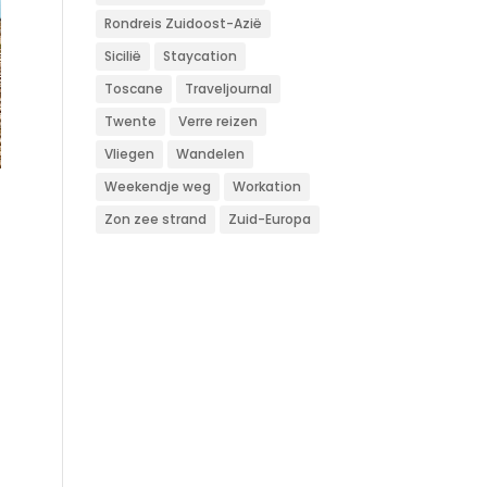
Rondreis Zuidoost-Azië
Sicilië
Staycation
Toscane
Traveljournal
Twente
Verre reizen
Vliegen
Wandelen
Weekendje weg
Workation
Zon zee strand
Zuid-Europa