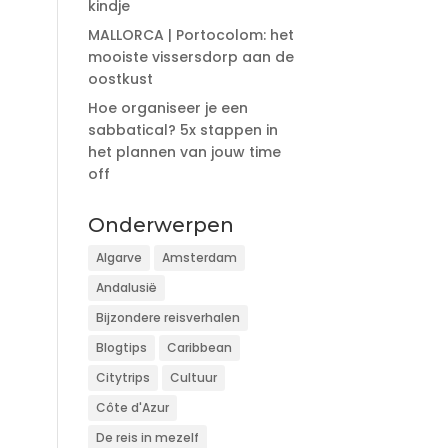
kindje
MALLORCA | Portocolom: het
mooiste vissersdorp aan de
oostkust
Hoe organiseer je een
sabbatical? 5x stappen in
het plannen van jouw time
off
Onderwerpen
Algarve
Amsterdam
Andalusië
Bijzondere reisverhalen
Blogtips
Caribbean
Citytrips
Cultuur
Côte d'Azur
De reis in mezelf