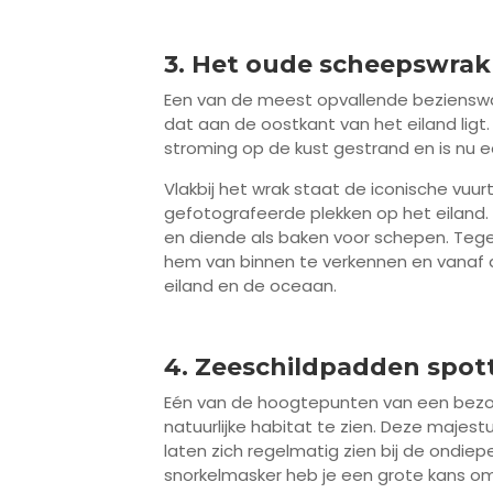
3. Het oude scheepswrak
Een van de meest opvallende bezienswa
dat aan de oostkant van het eiland ligt.
stroming op de kust gestrand en is nu ee
Vlakbij het wrak staat de iconische vuu
gefotografeerde plekken op het eiland.
en diende als baken voor schepen. Tegen
hem van binnen te verkennen en vanaf d
eiland en de oceaan.
4. Zeeschildpadden spot
Eén van de hoogtepunten van een bezoe
natuurlijke habitat te zien. Deze maje
laten zich regelmatig zien bij de ondiep
snorkelmasker heb je een grote kans om