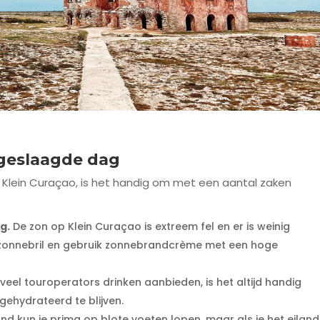
 geslaagde dag
Klein Curaçao, is het handig om met een aantal zaken
g.
De zon op Klein Curaçao is extreem fel en er is weinig
 zonnebril en gebruik zonnebrandcrème met een hoge
eel touroperators drinken aanbieden, is het altijd handig
ehydrateerd te blijven.
nd kun je prima op blote voeten lopen, maar als je het eiland