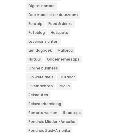
Digital nomad
Doe maar lekker duurzaam
Eurotrip
Food & drinks
Fotoblog
Hotspots
Levensinzichten
Lief dagboek
Mallorca
Natuur
Ondernemerstips
Online business
Op wereldreis
Outdoor
Overnachten
Puglia
Reisroutes
Reisvoorbereiding
Remote werken
Roadtrips
Rondreis Midden-Amerika
Rondreis Zuid-Amerika