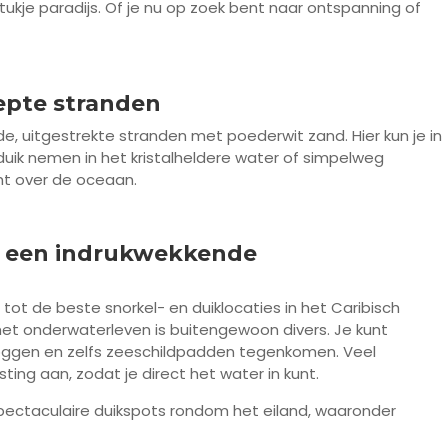
stukje paradijs. Of je nu op zoek bent naar ontspanning of
epte stranden
e, uitgestrekte stranden met poederwit zand. Hier kun je in
duik nemen in het kristalheldere water of simpelweg
ht over de oceaan.
in een indrukwekkende
ot de beste snorkel- en duiklocaties in het Caribisch
 het onderwaterleven is buitengewoon divers. Je kunt
n, roggen en zelfs zeeschildpadden tegenkomen. Veel
ting aan, zodat je direct het water in kunt.
 spectaculaire duikspots rondom het eiland, waaronder