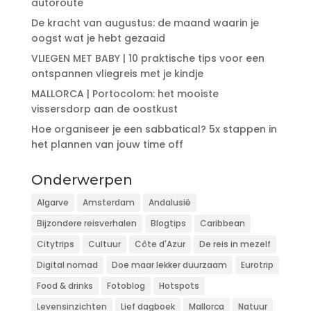
autoroute
De kracht van augustus: de maand waarin je
oogst wat je hebt gezaaid
VLIEGEN MET BABY | 10 praktische tips voor een
ontspannen vliegreis met je kindje
MALLORCA | Portocolom: het mooiste
vissersdorp aan de oostkust
Hoe organiseer je een sabbatical? 5x stappen in
het plannen van jouw time off
Onderwerpen
Algarve
Amsterdam
Andalusië
Bijzondere reisverhalen
Blogtips
Caribbean
Citytrips
Cultuur
Côte d'Azur
De reis in mezelf
Digital nomad
Doe maar lekker duurzaam
Eurotrip
Food & drinks
Fotoblog
Hotspots
Levensinzichten
Lief dagboek
Mallorca
Natuur