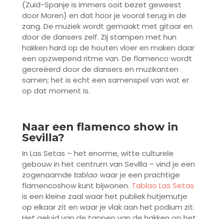
(Zuid-Spanje is immers ooit bezet geweest
door Moren) en dat hoor je vooral terug in de
zang. De muziek wordt gemaakt met gitaar en
door de dansers zelf. Zij stampen met hun
hakken hard op de houten vloer en maken daar
een opzwepend ritme van. De flamenco wordt
gecreëerd door de dansers en muzikanten
samen; het is echt een samenspel van wat er
op dat moment is.
Naar een flamenco show in
Sevilla?
In Las Setas – het enorme, witte culturele
gebouw in het centrum van Sevilla – vind je een
zogenaamde
tablao
waar je een prachtige
flamencoshow kunt bijwonen.
Tablao Las Setas
is een kleine zaal waar het publiek hutjemutje
op elkaar zit en waar je vlak aan het podium zit.
Het geluid van de tappen van de hakken op het