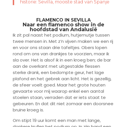
historie: Sevilla, mooiste stad van Spanje
FLAMENCO IN SEVILLA
Naar een flamenco show in de
hoofdstad van Andalusië
Ik zit pal naast het podium, hutjemutje tussen
twee mensen in. Met z’n vijven maken we een rij
en voor ons staan drie tafeltjes. Obers lopen
rond om ons van drankjes te voorzien, maar ik
sla over. Het is alsof ik in een kroeg ben; de bar
aan de overkant met uitgestalde flessen
sterke drank, een bedompte geur, het lage
plafond en het gebrek aan licht. Het is gezellig,
de sfeer voelt goed. Maar het grote houten
gevaarte voor mij waarop enkel een aantal
stoelen staan, verraden dat er iets staat te
gebeuren. En dat dit niet zomaar een doorsnee
bruine kroeg is.
Om stipt 19 uur komt een man met lange,
donkere krullen het podium op. In zijn hand een