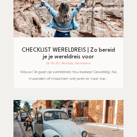
CHECKLIST WERELDREIS | Zo bereid
je je wereldreis voor
05-05-25
|
Reistips
,
Wereldreis
Wauw! Je gaat op wereldreis! You badass! Geweldig. Na
maanden of misschien wel jaren er naar toe...