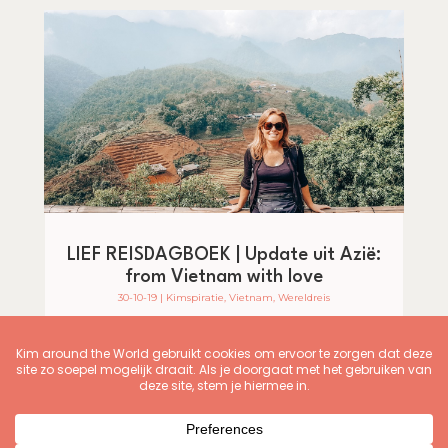
LIEF REISDAGBOEK | Update uit Azië:
from Vietnam with love
30-10-19
|
Kimspiratie
,
Vietnam
,
Wereldreis
Al vier weken ben ik onderweg door Zuid-Oost Azië, of
nou nee, niet alleen maar door Azië. Ik was...
« VORIGE PAGINA