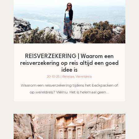
REISVERZEKERING | Waarom een
reisverzekering op reis altijd een goed
idee is
20-10-25
|
Reistips
,
Wereldreis
Waarom een reisverzekering tijdens het backpacken of
op wereldreis? Welnu. Het is helemaal geen...