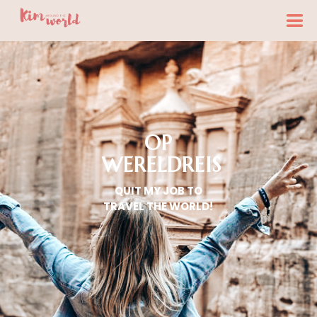
OP
WERELDREIS
QUIT MY JOB TO
TRAVEL THE WORLD!