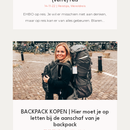
(verre) reis
14-11-22
|
Reistips
,
Wereldreis
EHBO op reis. Je wil er misschien niet aan denken,
maar op reis kan er van alles gebeuren. Blaren...
BACKPACK KOPEN | Hier moet je op
letten bij de aanschaf van je
backpack