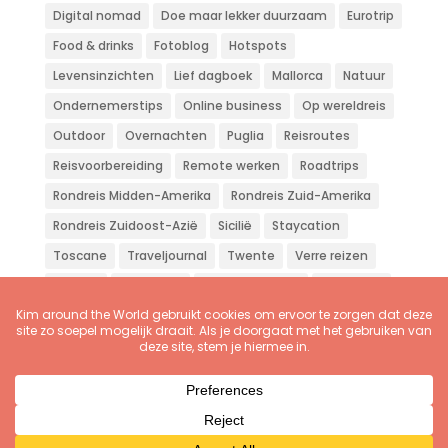
Digital nomad
Doe maar lekker duurzaam
Eurotrip
Food & drinks
Fotoblog
Hotspots
Levensinzichten
Lief dagboek
Mallorca
Natuur
Ondernemerstips
Online business
Op wereldreis
Outdoor
Overnachten
Puglia
Reisroutes
Reisvoorbereiding
Remote werken
Roadtrips
Rondreis Midden-Amerika
Rondreis Zuid-Amerika
Rondreis Zuidoost-Azië
Sicilië
Staycation
Toscane
Traveljournal
Twente
Verre reizen
Vliegen
Wandelen
Weekendje weg
Workation
Zon zee strand
Zuid-Europa
© 2016-2026
Kim Nijmeijer
| Kim around the World |