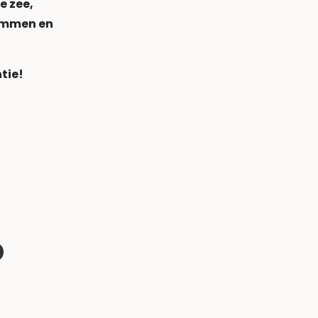
e zee,
limmen en
tie!
o