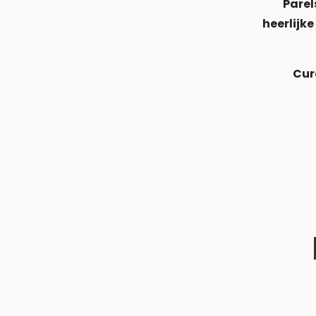
Parel
heerlijk
Cur