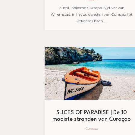
Zucht, Kokomo Curacao. Niet ver van
Willemstad, in het zuidwesten van Curaçao ligt
Kokomo Beach....
SLICES OF PARADISE | De 10
mooiste stranden van Curaçao
Curaçao