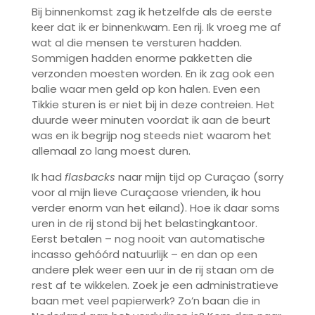
Bij binnenkomst zag ik hetzelfde als de eerste
keer dat ik er binnenkwam. Een rij. Ik vroeg me af
wat al die mensen te versturen hadden.
Sommigen hadden enorme pakketten die
verzonden moesten worden. En ik zag ook een
balie waar men geld op kon halen. Even een
Tikkie sturen is er niet bij in deze contreien. Het
duurde weer minuten voordat ik aan de beurt
was en ik begrijp nog steeds niet waarom het
allemaal zo lang moest duren.
Ik had
flasbacks
naar mijn tijd op Curaçao (sorry
voor al mijn lieve Curaçaose vrienden, ik hou
verder enorm van het eiland). Hoe ik daar soms
uren in de rij stond bij het belastingkantoor.
Eerst betalen – nog nooit van automatische
incasso gehóórd natuurlijk – en dan op een
andere plek weer een uur in de rij staan om de
rest af te wikkelen. Zoek je een administratieve
baan met veel papierwerk? Zo’n baan die in