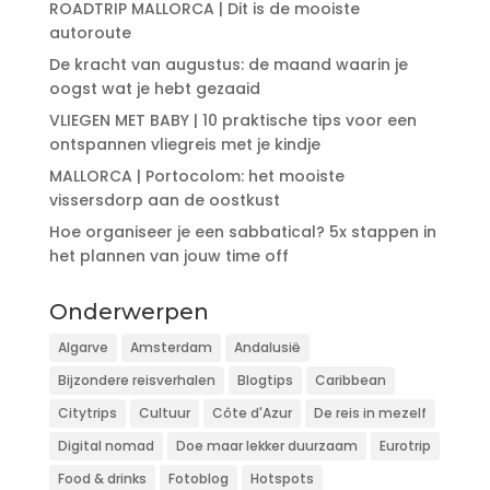
ROADTRIP MALLORCA | Dit is de mooiste
autoroute
De kracht van augustus: de maand waarin je
oogst wat je hebt gezaaid
VLIEGEN MET BABY | 10 praktische tips voor een
ontspannen vliegreis met je kindje
MALLORCA | Portocolom: het mooiste
vissersdorp aan de oostkust
Hoe organiseer je een sabbatical? 5x stappen in
het plannen van jouw time off
Onderwerpen
Algarve
Amsterdam
Andalusië
Bijzondere reisverhalen
Blogtips
Caribbean
Citytrips
Cultuur
Côte d'Azur
De reis in mezelf
Digital nomad
Doe maar lekker duurzaam
Eurotrip
Food & drinks
Fotoblog
Hotspots