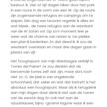
besloot ik. Vier of vijf dagen hiken door het park
in een route in de vorm van een W. Op de route
zijn zogenaamde refugios en campings om te
slapen. Eén dag van tevoren regelde ik alles en
wat bleek… de twee refugios aan de westkant
van de W zaten vol. Op zo’n moment leer je
weer wat de charme van reizen is: ter plekke
een plan B bedenken. En dat deed ik. Ik zou de
westkant overslaan en maar drie dagen gaan in
plaats van vijf.
Het hoogtepunt van mijn driedaagse verblijf in
Torres del Paine? Je zou denken dat de
beroemde torres zelf dat zijn, maar da’s toch
niet zo. O, de plek is van ongekende
schoonheid, dat zeker en wat dat betreft is het
absoluut een hoogtepunt. Maar als ik terugdenk
aan mijn dagen daar denk ik niet aan de torres
van de eerste dag. En ook niet aan de
azuurblauwe, bijna -groene lagune waar ik een