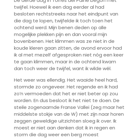
De derde dag in Torres del Paine begon met
twijfel. Hoewel ik een dag eerder al had
besloten rechtstreeks naar het eindpunt van
die dag te lopen, twijfelde ik toch toen het
ochtend werd. Mijn benen deden op alle
mogelijke plekken pijn en dan vooral mijn
bovenbenen. Het klimmen was ze niet in de
koude kleren gaan zitten, de avond ervoor had
ik al met mezelf afgesproken niet nóg een keer
te gaan klimmen, maar in de ochtend kwam
dan toch weer de twijfel, want ik wilde wél.
Het weer was ellendig. Het waaide heel hard,
stormde zo ongeveer. Het regende en ik had
zo’n vermoeden dat het er niet beter op zou
worden. En dus besloot ik het niet te doen. De
steile zogenaamde Franse Vallei (zeg maar het
middelste stokje van de W) met zijn naar horen
zeggen geweldige uitzichten sloeg ik over. Ik
moest er niet aan denken dat ik in regen en
storm die dag weer een berg moest