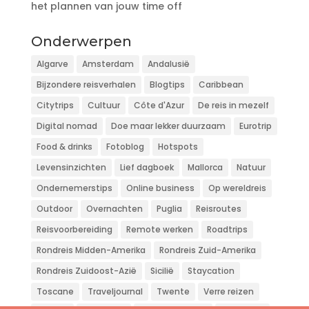
het plannen van jouw time off
Onderwerpen
Algarve
Amsterdam
Andalusië
Bijzondere reisverhalen
Blogtips
Caribbean
Citytrips
Cultuur
Côte d'Azur
De reis in mezelf
Digital nomad
Doe maar lekker duurzaam
Eurotrip
Food & drinks
Fotoblog
Hotspots
Levensinzichten
Lief dagboek
Mallorca
Natuur
Ondernemerstips
Online business
Op wereldreis
Outdoor
Overnachten
Puglia
Reisroutes
Reisvoorbereiding
Remote werken
Roadtrips
Rondreis Midden-Amerika
Rondreis Zuid-Amerika
Rondreis Zuidoost-Azië
Sicilië
Staycation
Toscane
Traveljournal
Twente
Verre reizen