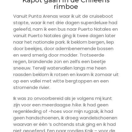
Kapot gaan in de Chileens
rimboe
Vanuit Punta Arenas waar ik uit de cruiseboot
stapte, waar ik net drie dagen superdeluxe had
geleefd, nam ik een bus naar Puerto Natales en
vanuit Puerto Natales ging ik twee dagen later
naar het nationale park. Ik beklom bergen, liep
door beekjes, door adembenemende bossen
en werd smerig door modder. Trotseerde
regen, brandende zon en zelfs een beetje
sneeuw. Terwijl watervallen langs me heen
raasden beklom ik rotsen en kwam ik zomaar uit
op een vallei met witte bergtoppen en een
stromende rivier.
Ik was zo onvoorbereid als je volgens mij kunt
zijn voor een meerdaagse
hike
. Ik had geen
regenkleding of -hoes voor mijn rugzak, ik had
geen handschoenen, ik droeg wandelschoenen
waarvan er één ’s ochtends stuk ging en ik had
niet geoefend. Een paar rondjes Knik – voor de