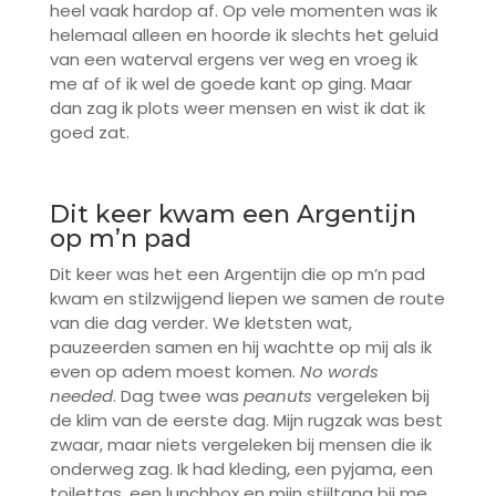
heel vaak hardop af. Op vele momenten was ik
helemaal alleen en hoorde ik slechts het geluid
van een waterval ergens ver weg en vroeg ik
me af of ik wel de goede kant op ging. Maar
dan zag ik plots weer mensen en wist ik dat ik
goed zat.
Dit keer kwam een Argentijn
op m’n pad
Dit keer was het een Argentijn die op m’n pad
kwam en stilzwijgend liepen we samen de route
van die dag verder. We kletsten wat,
pauzeerden samen en hij wachtte op mij als ik
even op adem moest komen.
No words
needed
. Dag twee was
peanuts
vergeleken bij
de klim van de eerste dag. Mijn rugzak was best
zwaar, maar niets vergeleken bij mensen die ik
onderweg zag. Ik had kleding, een pyjama, een
toilettas, een lunchbox en mijn stijltang bij me,