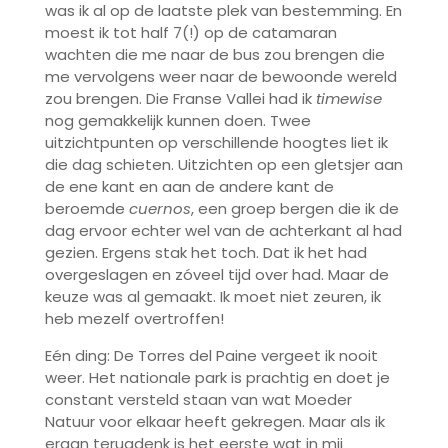
was ik al op de laatste plek van bestemming. En
moest ik tot half 7(!) op de catamaran
wachten die me naar de bus zou brengen die
me vervolgens weer naar de bewoonde wereld
zou brengen. Die Franse Vallei had ik
timewise
nog gemakkelijk kunnen doen. Twee
uitzichtpunten op verschillende hoogtes liet ik
die dag schieten. Uitzichten op een gletsjer aan
de ene kant en aan de andere kant de
beroemde
cuernos
, een groep bergen die ik de
dag ervoor echter wel van de achterkant al had
gezien. Ergens stak het toch. Dat ik het had
overgeslagen en zóveel tijd over had. Maar de
keuze was al gemaakt. Ik moet niet zeuren, ik
heb mezelf overtroffen!
Eén ding: De Torres del Paine vergeet ik nooit
weer. Het nationale park is prachtig en doet je
constant versteld staan van wat Moeder
Natuur voor elkaar heeft gekregen. Maar als ik
eraan terugdenk is het eerste wat in mij