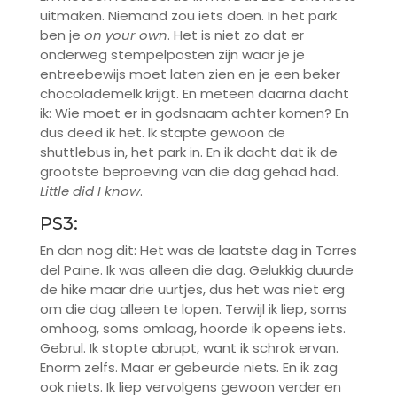
uitmaken. Niemand zou iets doen. In het park
ben je
on your own
. Het is niet zo dat er
onderweg stempelposten zijn waar je je
entreebewijs moet laten zien en je een beker
chocolademelk krijgt. En meteen daarna dacht
ik: Wie moet er in godsnaam achter komen? En
dus deed ik het. Ik stapte gewoon de
shuttlebus in, het park in. En ik dacht dat ik de
grootste beproeving van die dag gehad had.
Little did I know
.
PS3:
En dan nog dit: Het was de laatste dag in Torres
del Paine. Ik was alleen die dag. Gelukkig duurde
de hike maar drie uurtjes, dus het was niet erg
om die dag alleen te lopen. Terwijl ik liep, soms
omhoog, soms omlaag, hoorde ik opeens iets.
Gebrul. Ik stopte abrupt, want ik schrok ervan.
Enorm zelfs. Maar er gebeurde niets. En ik zag
ook niets. Ik liep vervolgens gewoon verder en