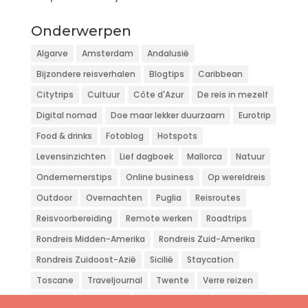
Onderwerpen
Algarve
Amsterdam
Andalusië
Bijzondere reisverhalen
Blogtips
Caribbean
Citytrips
Cultuur
Côte d'Azur
De reis in mezelf
Digital nomad
Doe maar lekker duurzaam
Eurotrip
Food & drinks
Fotoblog
Hotspots
Levensinzichten
Lief dagboek
Mallorca
Natuur
Ondernemerstips
Online business
Op wereldreis
Outdoor
Overnachten
Puglia
Reisroutes
Reisvoorbereiding
Remote werken
Roadtrips
Rondreis Midden-Amerika
Rondreis Zuid-Amerika
Rondreis Zuidoost-Azië
Sicilië
Staycation
Toscane
Traveljournal
Twente
Verre reizen
Vliegen
Wandelen
Weekendje weg
Workation