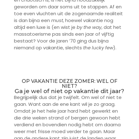
geworden om daar soms uit te stappen. Af en
toe even vluchten uit de zogenaamde realiteit
is dan bijna een
must
, hoewel vakantie nog
altijd een luxe is (en wist je
by the way
, dat het
massatoerisme pas sinds een jaar of vijftig
bestaat? Voor de jaren ’70 ging dus bijna
niemand op vakantie, slechts
the lucky few
).
OP VAKANTIE DEZE ZOMER: WEL OF
NIET?
Ga je wel of niet op vakantie dit jaar?
Begrijpelijk dus dat je twijfelt. Om wel of niet te
gaan. Want aan de ene kant wil je zo graag.
Omdat je het hele jaar hard hebt gewerkt en
die drie weken strand of bergen gewoon hebt
verdiend en bovendien nodig hebt om daarna
weer met frisse moed verder te gaan. Maar
aan de andere kant zijn juist de landen waar