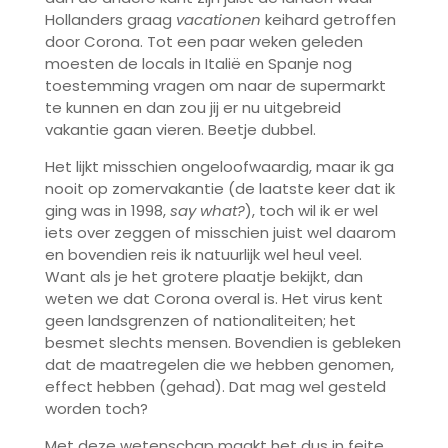
Hollanders graag
vacationen
keihard getroffen
door Corona. Tot een paar weken geleden
moesten de locals in Italië en Spanje nog
toestemming vragen om naar de supermarkt
te kunnen en dan zou jij er nu uitgebreid
vakantie gaan vieren. Beetje dubbel.
Het lijkt misschien ongeloofwaardig, maar ik ga
nooit op zomervakantie (de laatste keer dat ik
ging was in 1998,
say what?
), toch wil ik er wel
iets over zeggen of misschien juist wel daarom
en bovendien reis ik natuurlijk wel heul veel.
Want als je het grotere plaatje bekijkt, dan
weten we dat Corona overal is. Het virus kent
geen landsgrenzen of nationaliteiten; het
besmet slechts mensen. Bovendien is gebleken
dat de maatregelen die we hebben genomen,
effect hebben (gehad). Dat mag wel gesteld
worden toch?
Met deze wetenschap maakt het dus in feite