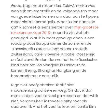
Goed. Nog meer reizen dus. Zuid-Amerika was
werkelijk onvergetelijk en de volgende trip moet
van goede huize komen om daar aan te tippen,
maar niets is onmogelijk. Waar ik dan naar toe
ga? Ik schreef al eens eerder over
mijn grootste
reisplannen voor 2018
, maar die zijn wel iets
gewijzigd. Wat ik in ieder geval ga doen is een
roadtrip door Europa komende zomer en de
Transsiberië Express in het najaar. Frankrijk,
Zwitersland, Italië, Slovenië, Kroatië, Oostenrijk
en Duitsland. En dan daarna het hele Russische
land door om via Mongolië in China uit te
komen. Bejing, Shanghai, Hongkong en de
beroemde muur natuurlijk.
Ik ga niet onafgebroken. Ik blijf niet
maandenlang achtereen weg. Omdat ik dan
mijn nichtjes veel te veel ga missen en dat wil ik
niet. Nergens heb ik zoveel clarity over als
daarover. Ik vind het veel te leuk om tante Kim