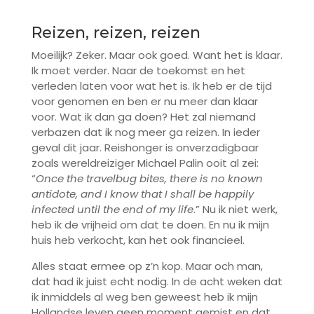
Reizen, reizen, reizen
Moeilijk? Zeker. Maar ook goed. Want het is klaar.
Ik moet verder. Naar de toekomst en het
verleden laten voor wat het is. Ik heb er de tijd
voor genomen en ben er nu meer dan klaar
voor. Wat ik dan ga doen? Het zal niemand
verbazen dat ik nog meer ga reizen. In ieder
geval dit jaar. Reishonger is onverzadigbaar
zoals wereldreiziger Michael Palin ooit al zei:
“
Once the travelbug bites, there is no known
antidote, and I know that I shall be happily
infected until the end of my life
.” Nu ik niet werk,
heb ik de vrijheid om dat te doen. En nu ik mijn
huis heb verkocht, kan het ook financieel.
Alles staat ermee op z’n kop. Maar och man,
dat had ik juist echt nodig. In de acht weken dat
ik inmiddels al weg ben geweest heb ik mijn
Hollandse leven geen moment gemist en dat