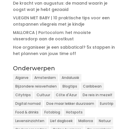
De kracht van augustus: de maand waarin je
oogst wat je hebt gezaaid
VLIEGEN MET BABY | 10 praktische tips voor een
ontspannen vliegreis met je kindje
MALLORCA | Portocolom: het mooiste
vissersdorp aan de oostkust
Hoe organiseer je een sabbatical? 5x stappen in
het plannen van jouw time off
Onderwerpen
Algarve
Amsterdam
Andalusië
Bijzondere reisverhalen
Blogtips
Caribbean
Citytrips
Cultuur
Côte d'Azur
De reis in mezelf
Digital nomad
Doe maar lekker duurzaam
Eurotrip
Food & drinks
Fotoblog
Hotspots
Levensinzichten
Lief dagboek
Mallorca
Natuur