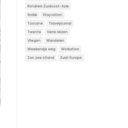
Rondreis Zuidoost-Azië
Sicilië
Staycation
Toscane
Traveljournal
Twente
Verre reizen
Vliegen
Wandelen
Weekendje weg
Workation
Zon zee strand
Zuid-Europa