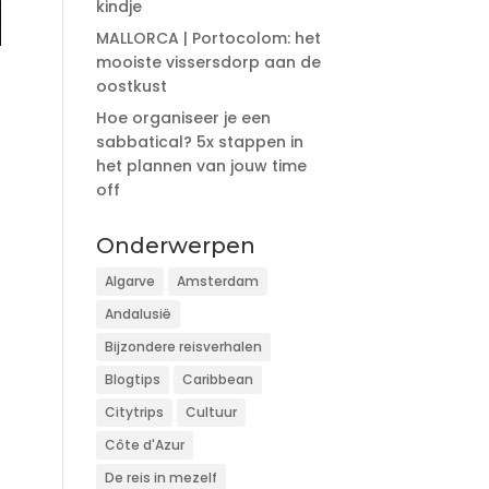
kindje
MALLORCA | Portocolom: het
mooiste vissersdorp aan de
oostkust
Hoe organiseer je een
sabbatical? 5x stappen in
het plannen van jouw time
off
Onderwerpen
Algarve
Amsterdam
Andalusië
Bijzondere reisverhalen
Blogtips
Caribbean
Citytrips
Cultuur
Côte d'Azur
De reis in mezelf