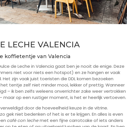
E LECHE VALENCIA
e koffietentje van Valencia
ce de Leche in Valencia gaat ben je nooit de enige. Deze
immers niet voor niets een hotspot) en ze hangen er vaak
. Het zijn vaak juist toeristen die DDL komen bezoeken
et tentje zelf niet minder mooi, lekker of prettig. Wanneer
igd – ik ben zelfs weleens onverrichter zake weer vertrokken
 maar op een rustiger moment, is het er heerlijk vertoeven.
verweldigd door de hoeveelheid keuze in de vitrine.
 zo gek niet bedenken of het is er te krijgen. En alles is even
 een
café con leche
met een fijne carrotcake of iets anders
r op te eten of ga uitgebreid lunchen van de kaart. En ben