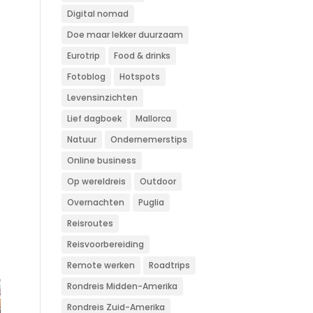
Digital nomad
Doe maar lekker duurzaam
Eurotrip
Food & drinks
Fotoblog
Hotspots
Levensinzichten
Lief dagboek
Mallorca
Natuur
Ondernemerstips
Online business
Op wereldreis
Outdoor
Overnachten
Puglia
Reisroutes
Reisvoorbereiding
Remote werken
Roadtrips
Rondreis Midden-Amerika
Rondreis Zuid-Amerika