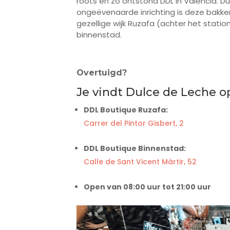
roots en zo ontstond DDL in Valencia. D
ongeëvenaarde inrichting is deze bakker
gezellige wijk Ruzafa (achter het stati
binnenstad.
Overtuigd?
Je vindt Dulce de Leche op
DDL Boutique Ruzafa:
Carrer del Pintor Gisbert, 2
DDL Boutique Binnenstad:
Calle de Sant Vicent Màrtir, 52
Open van 08:00 uur tot 21:00 uur