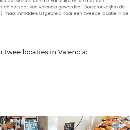
ulce de Leche is een mix van culturen en met een
ij dé hotspot van Valencia geworden. Oorspronkelijk in de
on), maar inmiddels uitgebreid naar een tweede locatie in de
 twee locaties in Valencia: