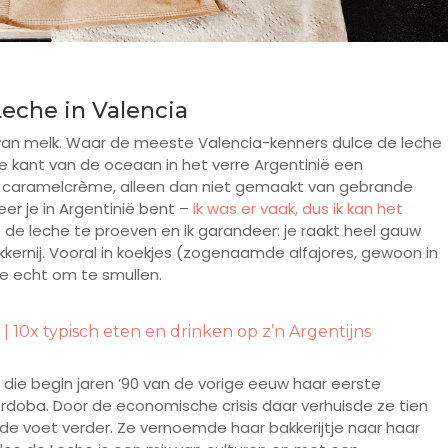
Leche in Valencia
t van melk. Waar de meeste Valencia-kenners dulce de leche
e kant van de oceaan in het verre Argentinië een
ort caramelcrème, alleen dan niet gemaakt van gebrande
er je in Argentinië bent –
ik was er vaak, dus ik kan het
 de leche te proeven en ik garandeer: je raakt heel gauw
kkernij. Vooral in koekjes (zogenaamde alfajores, gewoon in
he echt om te smullen.
10x typisch eten en drinken op z’n Argentijns
 die begin jaren ’90 van de vorige eeuw haar eerste
rdoba. Door de economische crisis daar verhuisde ze tien
oude voet verder. Ze vernoemde haar bakkerijtje naar haar