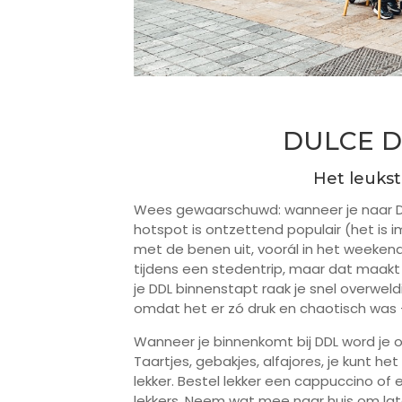
DULCE D
Het leukst
Wees gewaarschuwd: wanneer je naar Dul
hotspot is ontzettend populair (het is 
met de benen uit, voorál in het weekend
tijdens een stedentrip, maar dat maakt h
je DDL binnenstapt raak je snel overweld
omdat het er zó druk en chaotisch was –
Wanneer je binnenkomt bij DDL word je o
Taartjes, gebakjes, alfajores, je kunt het
lekker. Bestel lekker een cappuccino of
lekkers. Neem wat mee naar huis om late