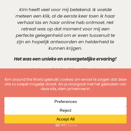
Kim heeft veel voor mij betekend. Ik voelde
meteen een klik, al de eerste keer toen ik haar
verhaal las en haar online heb ontmoet. Het
retreat was op dat moment voor mij een
perfecte gelegenheid om er even tussenuit te
zijn en hopelijk antwoorden en helderheid te
kunnen krijgen.
Het was een unieke en onvergetelijke ervaring!
De aandacht en tijd die zij in mij heeft gestoken
tijdens de 1-op-1 sessies waren zo waardevol,
dat had ik alleen niet kunnen doen. Ze heeft me
geholpen om al mijn ideeën in een concreet en
haalbaar businessplan te krijgen, te doen wat
bij me past en waarin al mijn kwaliteiten
samenkomen!
– Michelle
, Mallorca retreat februari 2025