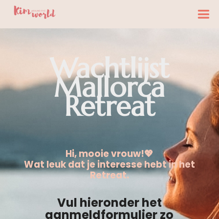
Wachtlijst
Mallorca
Retreat
Hi, mooie vrouw!💖
Wat leuk dat je interesse hebt in het
Retreat.
Vul hieronder het
aanmeldformulier
zo