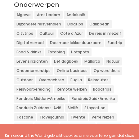
Onderwerpen
Algarve
Amsterdam
Andalusië
Bijzondere reisverhalen
Blogtips
Caribbean
Citytrips
Cultuur
Côte d'Azur
De reis in mezelf
Digital nomad
Doe maar lekker duurzaam
Eurotrip
Food & drinks
Fotoblog
Hotspots
Levensinzichten
Lief dagboek
Mallorca
Natuur
Ondernemerstips
Online business
Op wereldreis
Outdoor
Overnachten
Puglia
Reisroutes
Reisvoorbereiding
Remote werken
Roadtrips
Rondreis Midden-Amerika
Rondreis Zuid-Amerika
Rondreis Zuidoost-Azië
Sicilië
Staycation
Toscane
Traveljournal
Twente
Verre reizen
Vliegen
Wandelen
Weekendje weg
Workation
Zon zee strand
Zuid-Europa