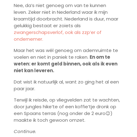
Nee, da’s niet genoeg om van te kunnen
leven. Zeker niet in Nederland waar ik mijn
kraamtijd doorbracht. Nederland is duur, maar
gelukkig bestaat er zoiets als
zwangerschapsverlof, ook als zzp’er of
ondernemer.
Maar het was wél genoeg om ademruimte te
voelen en niet in paniek te raken.
En om te
weten: er komt geld binnen, ook als ik even
niet kan leveren.
Dat wist ik natuurlijk al, want zo ging het al een
paar jaar.
Terwijl ik reisde, op vliegvelden zat te wachten,
door jungles hike’te of een koffie’tje dronk op
een Spaans terras (nog onder de 2 euro😉)
maakte ik toch gewoon omzet.
Continue.