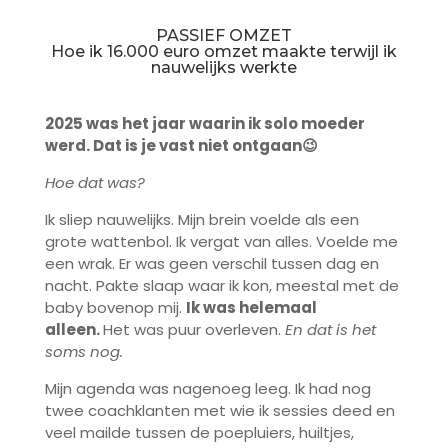
PASSIEF OMZET
Hoe ik 16.000 euro omzet maakte terwijl ik
nauwelijks werkte
2025 was het jaar waarin ik solo moeder
werd. Dat is je vast niet ontgaan😉
Hoe dat was?
Ik sliep nauwelijks. Mijn brein voelde als een
grote wattenbol. Ik vergat van alles. Voelde me
een wrak. Er was geen verschil tussen dag en
nacht. Pakte slaap waar ik kon, meestal met de
baby bovenop mij.
Ik was helemaal
alleen.
Het was puur overleven.
En dat is het
soms nog.
Mijn agenda was nagenoeg leeg. Ik had nog
twee coachklanten met wie ik sessies deed en
veel mailde tussen de poepluiers, huiltjes,