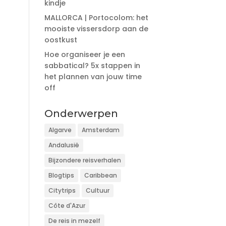
kindje
MALLORCA | Portocolom: het
mooiste vissersdorp aan de
oostkust
Hoe organiseer je een
sabbatical? 5x stappen in
het plannen van jouw time
off
Onderwerpen
Algarve
Amsterdam
Andalusië
Bijzondere reisverhalen
Blogtips
Caribbean
Citytrips
Cultuur
Côte d'Azur
De reis in mezelf