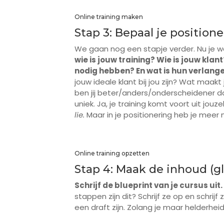
Online training maken
Stap 3: Bepaal je position
We gaan nog een stapje verder. Nu je 
wie is jouw training? Wie is jouw kla
nodig hebben? En wat is hun verlang
jouw ideale klant bij jou zijn? Wat maak
ben jij beter/anders/onderscheidener da
uniek. Ja, je training komt voort uit jo
lie.
Maar in je positionering heb je meer n
Online training opzetten
Stap 4: Maak de inhoud (gl
Schrijf de blueprint van je cursus uit.
stappen zijn dit? Schrijf ze op en schrij
een draft zijn. Zolang je maar helderheid