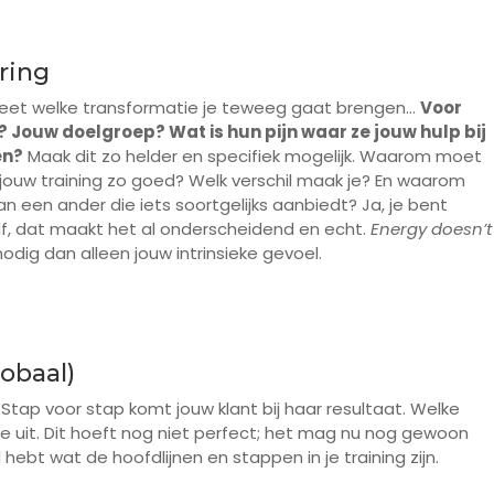
ering
weet welke transformatie je teweeg gaat brengen…
Voor
nt? Jouw doelgroep? Wat is hun pijn waar ze jouw hulp bij
en?
Maak dit zo helder en specifiek mogelijk. Waarom moet
t jouw training zo goed? Welk verschil maak je? En waarom
n een ander die iets soortgelijks aanbiedt? Ja, je bent
uzelf, dat maakt het al onderscheidend en echt.
Energy doesn’t
odig dan alleen jouw intrinsieke gevoel.
obaal)
Stap voor stap komt jouw klant bij haar resultaat. Welke
f ze uit. Dit hoeft nog niet perfect; het mag nu nog gewoon
 hebt wat de hoofdlijnen en stappen in je training zijn.