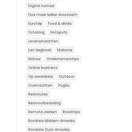
Digital nomad
Doe maar lekker duurzaam
Eurotrip
Food & drinks
Fotoblog
Hotspots
Levensinzichten
Lief dagboek
Mallorca
Natuur
Ondernemerstips
Online business
Op wereldreis
Outdoor
Overnachten
Puglia
Reisroutes
Reisvoorbereiding
Remote werken
Roadtrips
Rondreis Midden-Amerika
Rondreis Zuid-Amerika