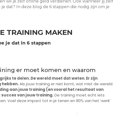
 wil je zelf online geld verdienen. Ook wanneer jij zelf
je dat? In deze blog de 6 stappen die nodig zijn om je
NE TRAINING MAKEN
e je dat in 6 stappen
training er moet komen en waarom
grijks te delen. De wereld moet dat weten. Er zijn
g hebben.
Als jouw training er niet komt, wat mist de wereld
ding aan jouw training (en vooral het resultaat van
t succes van jouw training.
De training moet echt iets
en. Voel deze impact tot in je tenen en 80% van het ‘werk’