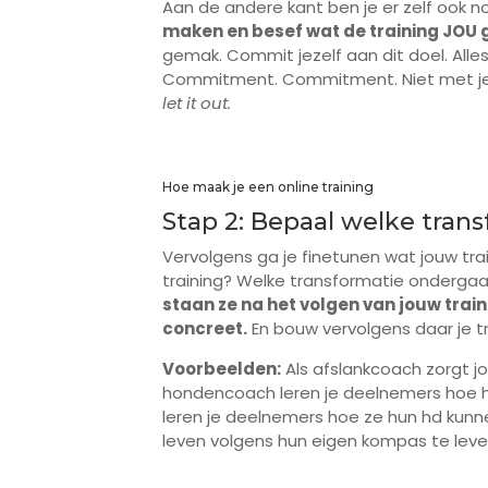
Aan de andere kant ben je er zelf ook n
maken en besef wat de training JOU 
gemak. Commit jezelf aan dit doel. Al
Commitment. Commitment. Niet met je 
let it out.
Hoe maak je een online training
Stap 2: Bepaal welke tran
Vervolgens ga je finetunen wat jouw tr
training? Welke transformatie ondergaan
staan ze na het volgen van jouw trai
concreet.
En bouw vervolgens daar je tr
Voorbeelden:
Als afslankcoach zorgt jo
hondencoach leren je deelnemers hoe hu
leren je deelnemers hoe ze hun hd kunn
leven volgens hun eigen kompas te leven