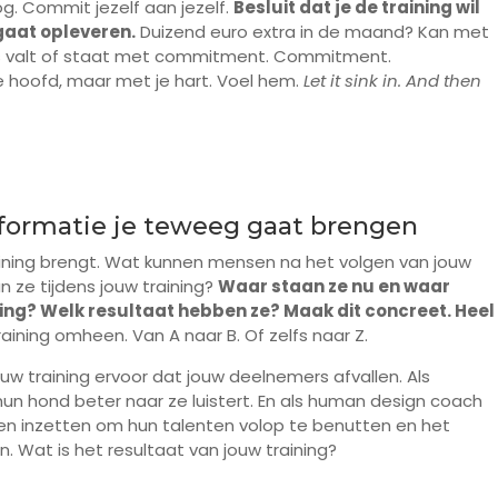
og. Commit jezelf aan jezelf.
Besluit dat je de training wil
gaat opleveren.
Duizend euro extra in de maand? Kan met
les valt of staat met commitment. Commitment.
hoofd, maar met je hart. Voel hem.
Let it sink in. And then
sformatie je teweeg gaat brengen
aining brengt. Wat kunnen mensen na het volgen van jouw
 ze tijdens jouw training?
Waar staan ze nu en waar
ning? Welk resultaat hebben ze? Maak dit concreet. Heel
aining omheen. Van A naar B. Of zelfs naar Z.
uw training ervoor dat jouw deelnemers afvallen. Als
n hond beter naar ze luistert. En als human design coach
en inzetten om hun talenten volop te benutten en het
. Wat is het resultaat van jouw training?