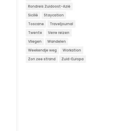
Rondreis Zuidoost-Azië
Sicilië
Staycation
Toscane
Traveljournal
Twente
Verre reizen
Vliegen
Wandelen
Weekendje weg
Workation
Zon zee strand
Zuid-Europa