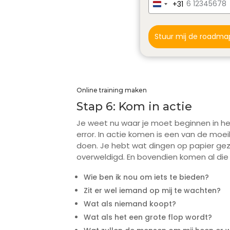
+31
N
e
t
Stuur mij de roadma
h
e
r
l
a
Online training maken
n
Stap 6: Kom in actie
d
s
Je weet nu waar je moet beginnen in het
+
error. In actie komen is een van de moei
3
doen. Je hebt wat dingen op papier gez
1
overweldigd. En bovendien komen al di
Wie ben ik nou om iets te bieden?
Zit er wel iemand op mij te wachten?
Wat als niemand koopt?
Wat als het een grote flop wordt?