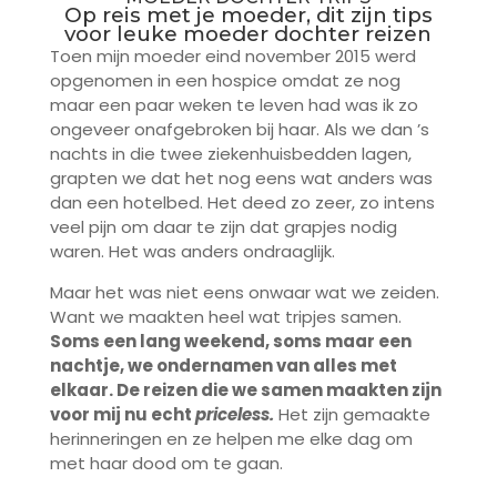
Op reis met je moeder, dit zijn tips
voor leuke moeder dochter reizen
Toen mijn moeder eind november 2015 werd
opgenomen in een hospice omdat ze nog
maar een paar weken te leven had was ik zo
ongeveer onafgebroken bij haar. Als we dan ’s
nachts in die twee ziekenhuisbedden lagen,
grapten we dat het nog eens wat anders was
dan een hotelbed. Het deed zo zeer, zo intens
veel pijn om daar te zijn dat grapjes nodig
waren. Het was anders ondraaglijk.
Maar het was niet eens onwaar wat we zeiden.
Want we maakten heel wat tripjes samen.
Soms een lang weekend, soms maar een
nachtje, we ondernamen van alles met
elkaar. De reizen die we samen maakten zijn
voor mij nu echt
priceless.
Het zijn gemaakte
herinneringen en ze helpen me elke dag om
met haar dood om te gaan.