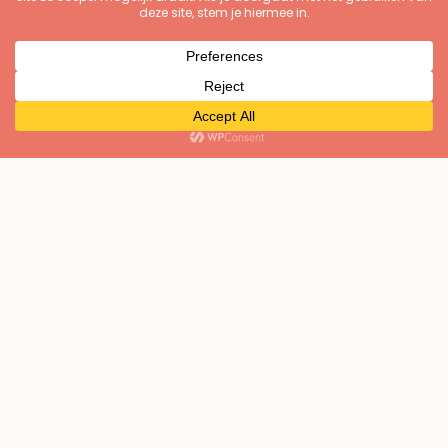
oogst wat je hebt gezaaid
VLIEGEN MET BABY | 10 praktische tips voor een
ontspannen vliegreis met je kindje
MALLORCA | Portocolom: het mooiste
vissersdorp aan de oostkust
Hoe organiseer je een sabbatical? 5x stappen in
het plannen van jouw time off
Onderwerpen
Algarve
Amsterdam
Andalusië
Bijzondere reisverhalen
Blogtips
Caribbean
Citytrips
Cultuur
Côte d'Azur
De reis in mezelf
Digital nomad
Doe maar lekker duurzaam
Eurotrip
Food & drinks
Fotoblog
Hotspots
Levensinzichten
Lief dagboek
Mallorca
Natuur
Ondernemerstips
Online business
Op wereldreis