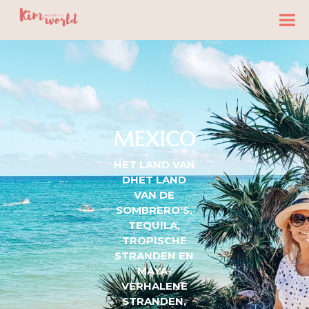
MEXICO
HET LAND VAN
DHET LAND
VAN DE
SOMBRERO'S,
TEQUILA,
TROPISCHE
STRANDEN EN
MAYA-
VERHALENE
STRANDEN,