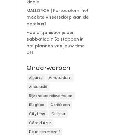
kindje
MALLORCA | Portocolom: het
mooiste vissersdorp aan de
oostkust
Hoe organiseer je een
sabbatical? 5x stappen in
het plannen van jouw time
off
Onderwerpen
Algarve
Amsterdam
Andalusië
Bijzondere reisverhalen
Blogtips
Caribbean
Citytrips
Cultuur
Côte d'Azur
De reis in mezelf