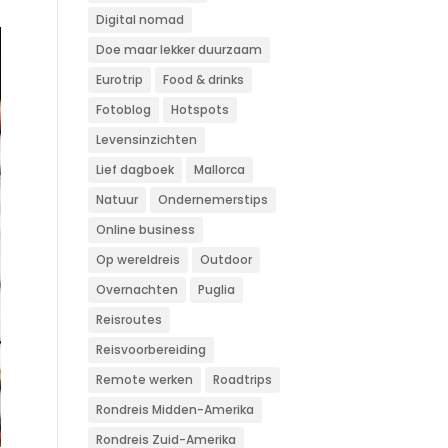
Digital nomad
Doe maar lekker duurzaam
Eurotrip
Food & drinks
Fotoblog
Hotspots
Levensinzichten
Lief dagboek
Mallorca
Natuur
Ondernemerstips
Online business
Op wereldreis
Outdoor
Overnachten
Puglia
Reisroutes
Reisvoorbereiding
Remote werken
Roadtrips
Rondreis Midden-Amerika
Rondreis Zuid-Amerika