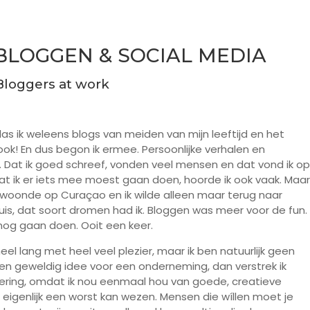
BLOGGEN & SOCIAL MEDIA
Bloggers at work
 las ik weleens blogs van meiden van mijn leeftijd en het
 ook! En dus begon ik ermee. Persoonlijke verhalen en
Dat ik goed schreef, vonden veel mensen en dat vond ik op
at ik er iets mee moest gaan doen, hoorde ik ook vaak. Maar
, woonde op Curaçao en ik wilde alleen maar terug naar
is, dat soort dromen had ik. Bloggen was meer voor de fun.
 nog gaan doen. Ooit een keer.
eel lang met heel veel plezier, maar ik ben natuurlijk geen
een geweldig idee voor een onderneming, dan verstrek ik
ciering, omdat ik nou eenmaal hou van goede, creatieve
j eigenlijk een worst kan wezen. Mensen die wíllen moet je