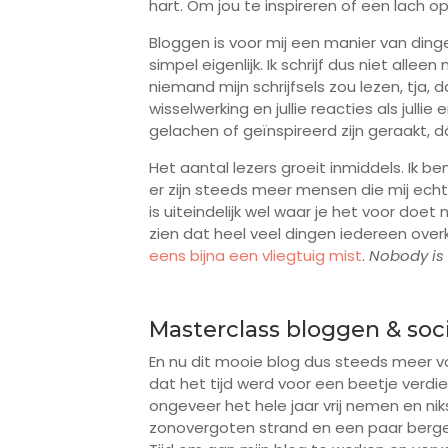
hart. Om jou te inspireren of een lach op
Bloggen is voor mij een manier van ding
simpel eigenlijk. Ik schrijf dus niet allee
niemand mijn schrijfsels zou lezen, tja, 
wisselwerking en jullie reacties als jul
gelachen of geïnspireerd zijn geraakt, d
Het aantal lezers groeit inmiddels. Ik b
er zijn steeds meer mensen die mij echt v
is uiteindelijk wel waar je het voor doet n
zien dat heel veel dingen iedereen over
eens bijna een vliegtuig mist
.
Nobody is
Masterclass bloggen & soc
En nu dit mooie blog dus steeds meer vo
dat het tijd werd voor een beetje verdie
ongeveer het hele jaar vrij nemen en ni
zonovergoten strand en een paar bergen b