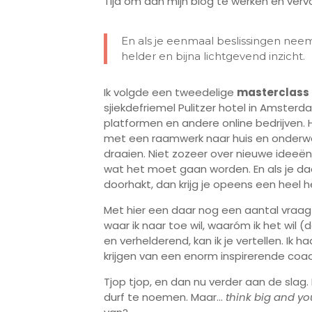
Tijd om aan mijn blog te werken en ver
En als je eenmaal beslissingen nee
helder en bijna lichtgevend inzicht.
Ik volgde een tweedelige
masterclass 
sjiekdefriemel Pulitzer hotel in Amste
platformen en andere online bedrijven. He
met een raamwerk naar huis en onderweg
draaien. Niet zozeer over nieuwe ideeën
wat het moet gaan worden. En als je d
doorhakt, dan krijg je opeens een heel he
Met hier een daar nog een aantal vraag
waar ik naar toe wil, waaróm ik het wil (
en verhelderend, kan ik je vertellen. I
krijgen van een enorm inspirerende coach.
Tjop tjop, en dan nu verder aan de slag. M
durf te noemen. Maar…
think big and you