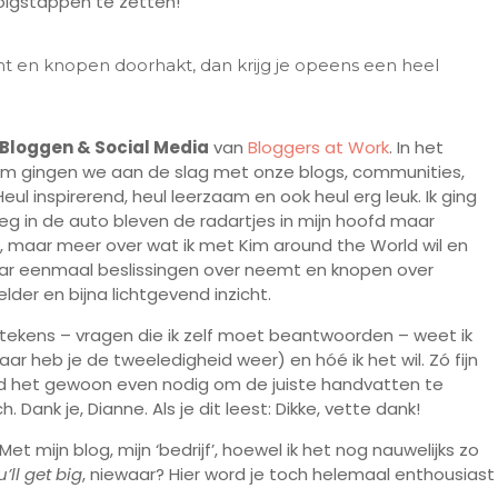
volgstappen te zetten!
mt en knopen doorhakt, dan krijg je opeens een heel
Bloggen & Social Media
van
Bloggers at Work
. In het
rdam gingen we aan de slag met onze blogs, communities,
ul inspirerend, heul leerzaam en ook heul erg leuk. Ik ging
 in de auto bleven de radartjes in mijn hoofd maar
, maar meer over wat ik met Kim around the World wil en
aar eenmaal beslissingen over neemt en knopen over
lder en bijna lichtgevend inzicht.
tekens – vragen die ik zelf moet beantwoorden – weet ik
daar heb je de tweeledigheid weer) en hóé ik het wil. Zó fijn
k had het gewoon even nodig om de juiste handvatten te
 Dank je, Dianne. Als je dit leest: Dikke, vette dank!
et mijn blog, mijn ‘bedrijf’, hoewel ik het nog nauwelijks zo
’ll get big
, niewaar? Hier word je toch helemaal enthousiast