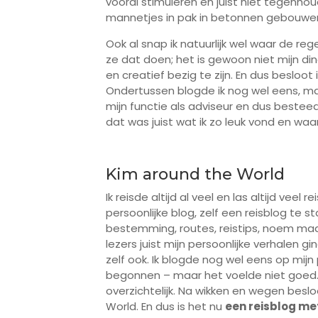
vooral stimuleren en juist niet tegenho
mannetjes in pak in betonnen gebouwen
Ook al snap ik natuurlijk wel waar de 
ze dat doen; het is gewoon niet mijn din
en creatief bezig te zijn. En dus besloo
Ondertussen blogde ik nog wel eens, ma
mijn functie als adviseur en dus bestee
dat was juist wat ik zo leuk vond en waar 
Kim around the World
Ik reisde altijd al veel en las altijd veel
persoonlijke blog, zelf een reisblog te st
bestemming, routes, reistips, noem maa
lezers juist mijn persoonlijke verhalen g
zelf ook. Ik blogde nog wel eens op mijn
begonnen – maar het voelde niet goed. 
overzichtelijk. Na wikken en wegen bes
World. En dus is het nu
een reisblog me