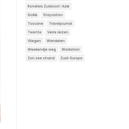
Rondreis Zuidoost-Azië
Sicilië
Staycation
Toscane
Traveljournal
Twente
Verre reizen
Vliegen
Wandelen
Weekendje weg
Workation
Zon zee strand
Zuid-Europa