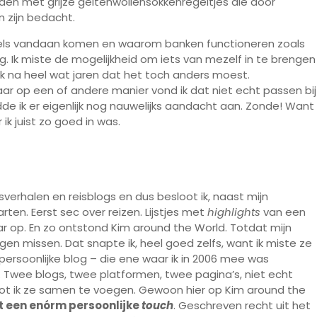
uden met grijze geitenwollensokkenregeltjes die door
 zijn bedacht.
regels vandaan komen en waarom banken functioneren zoals
g. Ik miste de mogelijkheid om iets van mezelf in te brengen
t ik na heel wat jaren dat het toch anders moest.
ar op een of andere manier vond ik dat niet echt passen bij
dde ik er eigenlijk nog nauwelijks aandacht aan. Zonde! Want
ik juist zo goed in was.
 reisverhalen en reisblogs en dus besloot ik, naast mijn
arten. Eerst sec over reizen. Lijstjes met
highlights
van een
r op. En zo ontstond Kim around the World. Totdat mijn
ingen missen. Dat snapte ik, heel goed zelfs, want ik miste ze
 persoonlijke blog – die ene waar ik in 2006 mee was
Twee blogs, twee platformen, twee pagina’s, niet echt
loot ik ze samen te voegen. Gewoon hier op Kim around the
t een enórm persoonlijke
touch
. Geschreven recht uit het