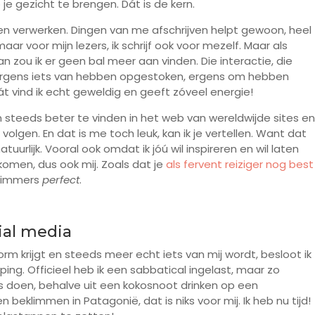
 je gezicht te brengen. Dát is de kern.
en verwerken. Dingen van me afschrijven helpt gewoon, heel
n maar voor mijn lezers, ik schrijf ook voor mezelf. Maar als
dan zou ik er geen bal meer aan vinden. Die interactie, die
lie ergens iets van hebben opgestoken, ergens om hebben
át vind ik echt geweldig en geeft zóveel energie!
en steeds beter te vinden in het web van wereldwijde sites en
olgen. En dat is me toch leuk, kan ik je vertellen. Want dat
atuurlijk. Vooral ook omdat ik jóú wil inspireren en wil laten
komen, dus ook mij. Zoals dat je
als fervent reiziger nog best
immers
perfect
.
ial media
rm krijgt en steeds meer echt iets van mij wordt, besloot ik
ping. Officieel heb ik een sabbatical ingelast, maar zo
ks doen, behalve uit een kokosnoot drinken op een
eklimmen in Patagonië, dat is niks voor mij. Ik heb nu tijd!