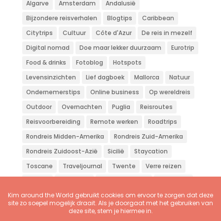
Algarve
Amsterdam
Andalusië
Bijzondere reisverhalen
Blogtips
Caribbean
Citytrips
Cultuur
Côte d'Azur
De reis in mezelf
Digital nomad
Doe maar lekker duurzaam
Eurotrip
Food & drinks
Fotoblog
Hotspots
Levensinzichten
Lief dagboek
Mallorca
Natuur
Ondernemerstips
Online business
Op wereldreis
Outdoor
Overnachten
Puglia
Reisroutes
Reisvoorbereiding
Remote werken
Roadtrips
Rondreis Midden-Amerika
Rondreis Zuid-Amerika
Rondreis Zuidoost-Azië
Sicilië
Staycation
Toscane
Traveljournal
Twente
Verre reizen
Vliegen
Wandelen
Weekendje weg
Workation
Zon zee strand
Zuid-Europa