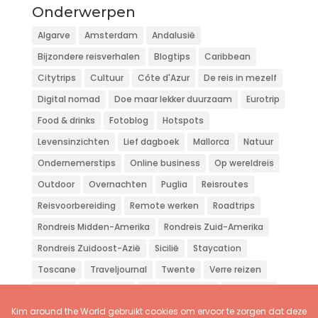
Onderwerpen
Algarve
Amsterdam
Andalusië
Bijzondere reisverhalen
Blogtips
Caribbean
Citytrips
Cultuur
Côte d'Azur
De reis in mezelf
Digital nomad
Doe maar lekker duurzaam
Eurotrip
Food & drinks
Fotoblog
Hotspots
Levensinzichten
Lief dagboek
Mallorca
Natuur
Ondernemerstips
Online business
Op wereldreis
Outdoor
Overnachten
Puglia
Reisroutes
Reisvoorbereiding
Remote werken
Roadtrips
Rondreis Midden-Amerika
Rondreis Zuid-Amerika
Rondreis Zuidoost-Azië
Sicilië
Staycation
Toscane
Traveljournal
Twente
Verre reizen
Vliegen
Wandelen
Weekendje weg
Workation
Zon zee strand
Zuid-Europa