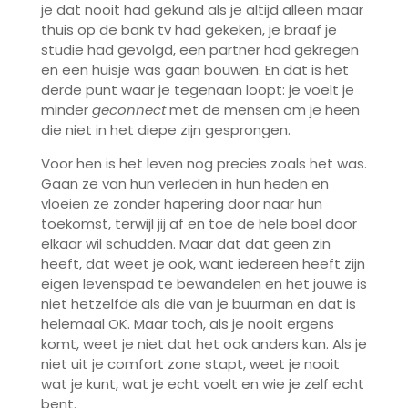
je dat nooit had gekund als je altijd alleen maar
thuis op de bank tv had gekeken, je braaf je
studie had gevolgd, een partner had gekregen
en een huisje was gaan bouwen. En dat is het
derde punt waar je tegenaan loopt: je voelt je
minder
geconnect
met de mensen om je heen
die niet in het diepe zijn gesprongen.
Voor hen is het leven nog precies zoals het was.
Gaan ze van hun verleden in hun heden en
vloeien ze zonder hapering door naar hun
toekomst, terwijl jij af en toe de hele boel door
elkaar wil schudden. Maar dat dat geen zin
heeft, dat weet je ook, want iedereen heeft zijn
eigen levenspad te bewandelen en het jouwe is
niet hetzelfde als die van je buurman en dat is
helemaal OK. Maar toch, als je nooit ergens
komt, weet je niet dat het ook anders kan. Als je
niet uit je comfort zone stapt, weet je nooit
wat je kunt, wat je echt voelt en wie je zelf echt
bent.