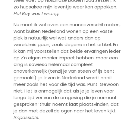
weer voet op Hollandse bodem zou zetten, ik
zo hupsakee mijn leventje weer kon oppakken.
Ha! Boy was I wrong.
Nu moet ik wel even een nuanceverschil maken,
want buiten Nederland wonen op een vaste
plek is natuurlijk wel wat anders dan op
wereldreis gaan, zoals degene in het artikel. En
ik kan mij voorstellen dat beide ervaringen ieder
op z’n eigen manier impact hebben, maar een
ding is sowieso helemaal compleet
onoverkomelijk (tenzij je van steen of ijs bent
gemaakt): je leven in Nederland wordt nooit
meer zoals het voor die tijd was. Punt. Gewoon
niet. Het is onmogelijk dat als je je leven voor
lange tijd ver van de omgeving die je normaal
gesproken ’thuis’ noemt laat plaatsvinden, dat
je dan met dezelfde ogen naar het leven kijkt.
Impossible.