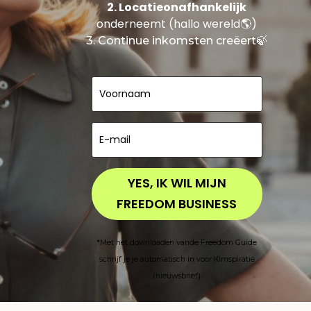
2. Locatieonafhankelijk
onderneemt (hallo wereld🌎)
3. Continue inkomsten creëert🍃
YES, IK WIL MIJN
FREEDOM BUSINESS
*Met het downloaden vande Freedom Guide
schrijf je je automatisch in voor Kimspiratie
(nieuwsbrief)