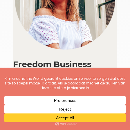
Freedom Business
Mastery
Het complete business coach
traject voor bewuste, bezielde en
ondernemende vrouwen die vrijheid
willen creëren met hun business.
Vier maanden werken we samen en
gaan we je hele business uitwerken
en opzetten, óók (of zelfs juist) als je