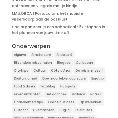
ontspannen vliegreis met je kindje
MALLORCA | Portocolom: het mooiste
vissersdorp aan de oostkust
Hoe organiseer je een sabbatical? 5x stappen in
het plannen van jouw time off
Onderwerpen
Algarve
Amsterdam
Andalusië
Bijzondere reisverhalen
Blogtips
Caribbean
Citytrips
Cultuur
Côte d'Azur
De reis in mezelf
Digital nomad
Doe maar lekker duurzaam
Eurotrip
Food & drinks
Fotoblog
Hotspots
Levensinzichten
Lief dagboek
Mallorca
Natuur
Ondernemerstips
Online business
Op wereldreis
Outdoor
Overnachten
Puglia
Reisroutes
Reisvoorbereiding
Remote werken
Roadtrips