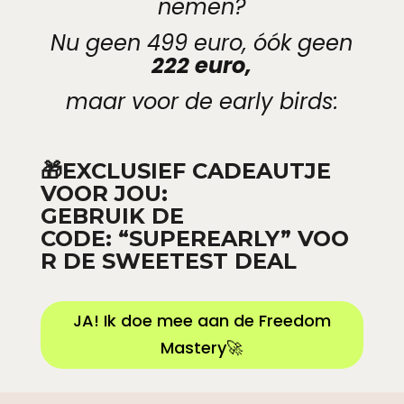
nemen?
Nu geen 499 euro, óók geen
222 euro,
maar voor de early birds:
🎁EXCLUSIEF CADEAUTJE
VOOR JOU:
GEBRUIK DE
CODE: “SUPEREARLY” VOO
R DE SWEETEST DEAL
JA! Ik doe mee aan de Freedom
Mastery🚀