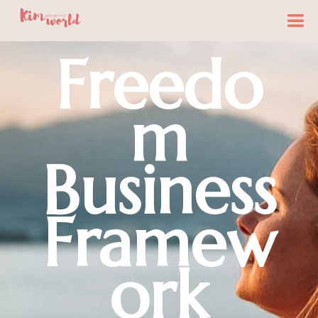
Freedo
m
Business
Framew
ork