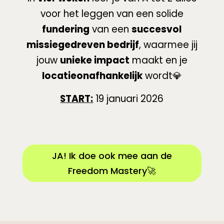
voor het leggen van een solide
fundering
van een
succesvol
missiegedreven bedrijf
, waarmee jij
jouw
unieke impact
maakt en je
locatieonafhankelijk
wordt💎
START:
19 januari 2026
JA! Ik doe ook mee aan de
Freedom Mastery🚀