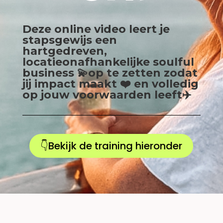
Deze online video leert je
stapsgewijs een
hartgedreven,
locatieonafhankelijke soulful
business 💫op te zetten zodat
jij impact maakt ❤️ en volledig
op jouw voorwaarden leeft✈️
👇Bekijk de training hieronder