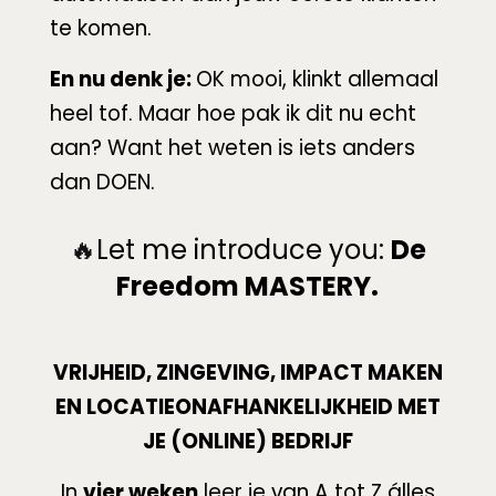
te komen.
En nu denk je:
OK mooi, klinkt allemaal
heel tof. Maar hoe pak ik dit nu echt
aan? Want het weten is iets anders
dan DOEN.
Let me introduce you:
De
🔥
Freedom MASTERY.
VRIJHEID, ZINGEVING, IMPACT MAKEN
EN LOCATIEONAFHANKELIJKHEID MET
JE (ONLINE) BEDRIJF
In
vier weken
leer je van A tot Z álles